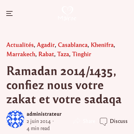
Menu
Skip
to
Posted
Actualités
,
Agadir
,
Casablanca
,
Khenifra
,
content
in
Marrakech
,
Rabat
,
Taza
,
Tinghir
Ramadan 2014/1435,
confiez nous votre
zakat et votre sadaqa
administrateur
Share
2 juin 2014
Discuss
4 min read