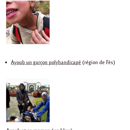
Ayoub un garçon polyhandicapé
(région de Fès)