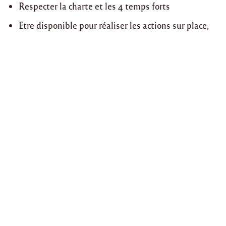
Respecter la charte et les 4 temps forts
Etre disponible pour réaliser les actions sur place,
assurer le suivi régulier des bénéficiaires et rendre
des comptes
Lire la suite