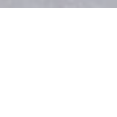
Chaque année des groupes nous sollicitent pour
organiser des projets humanitaires.
Que vous soyez des lycéens, étudiants, des
professionnels d’établissements spécialisées (Foyer
de vie, IME, etc.), associations nous organisons avec