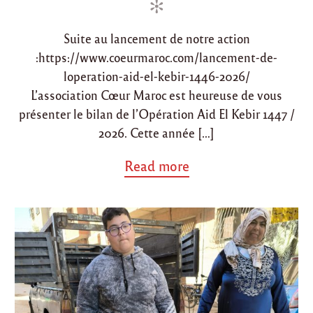
r
i
d
é
n
o
f
Suite au lancement de notre action
n
r
i
:https://www.coeurmaroc.com/lancement-de-
g
loperation-aid-el-kebir-1446-2026/
é
L’association Cœur Maroc est heureuse de vous
r
a
présenter le bilan de l’Opération Aid El Kebir 1447 /
t
2026. Cette année […]
e
u
r
a
Read more
"
b
o
u
t
"
B
i
l
a
n
d