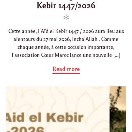
4
Kebir 1447/2026
t
t
4
e
e
7
d
d
/
2
i
o
0
Cette année, l’Aïd el Kebir 1447 / 2026 aura lieu aux
n
n
2
alentours du 27 mai 2026, incha’Allah . Comme
6
"
chaque année, à cette occasion importante,
l’association Cœur Maroc lance une nouvelle […]
a
Read more
b
o
u
t
"
L
a
n
c
e
m