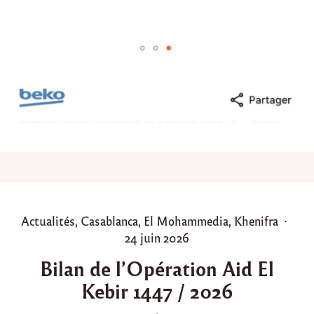
n
s
p
o
u
r
Y
a
s
m
i
n
e
,
a
c
P
Actualités
,
Casablanca
,
El Mohammedia
,
Khenifra
h
o
P
24 juin 2026
a
t
s
o
Bilan de l’Opération Aid El
d
t
s
’
Kebir 1447 / 2026
e
t
u
d
e
n