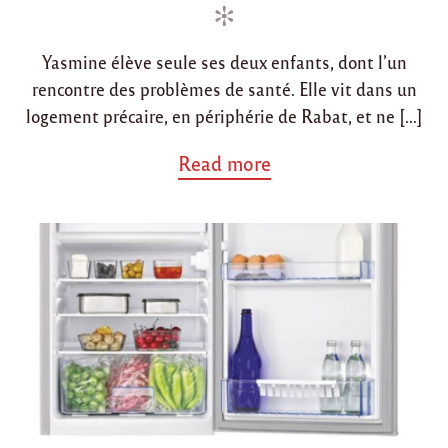
d
d
i
o
Yasmine élève seule ses deux enfants, dont l’un
n
n
rencontre des problèmes de santé. Elle vit dans un
logement précaire, en périphérie de Rabat, et ne […]
a
Read more
b
o
u
t
"
A
p
p
e
l
a
u
x
d
o