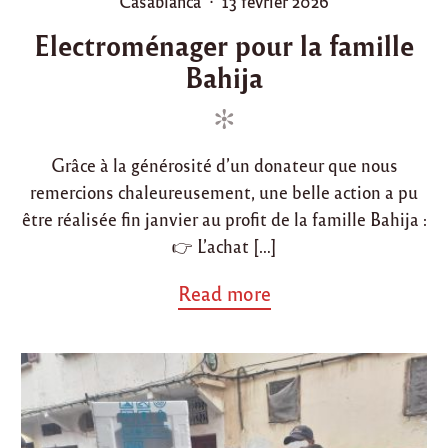
Casablanca
13 février 2026
o
o
Electroménager pour la famille
s
s
Bahija
t
t
e
e
d
d
i
o
Grâce à la générosité d’un donateur que nous
n
n
remercions chaleureusement, une belle action a pu
être réalisée fin janvier au profit de la famille Bahija :
👉 L’achat […]
a
Read more
b
o
u
t
"
E
l
e