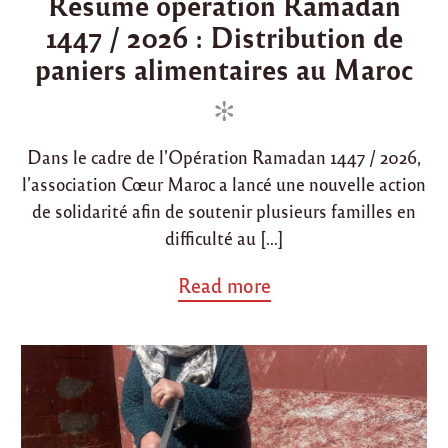
Résumé opération Ramadan
t
s
i
1447 / 2026 : Distribution de
e
t
r
d
e
1
paniers alimentaires au Maroc
4
i
d
4
n
o
7
n
/
2
Dans le cadre de l’Opération Ramadan 1447 / 2026,
0
l’association Cœur Maroc a lancé une nouvelle action
2
6
de solidarité afin de soutenir plusieurs familles en
"
difficulté au […]
a
Read more
b
o
u
t
"
R
é
s