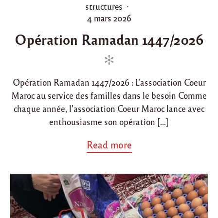
o
structures
2
0
s
P
4 mars 2026
2
t
o
6
Opération Ramadan 1447/2026
e
s
:
d
t
D
i
i
e
s
n
d
t
Opération Ramadan 1447/2026 : L’association Coeur
o
r
Maroc au service des familles dans le besoin Comme
i
n
b
chaque année, l’association Coeur Maroc lance avec
u
enthousiasme son opération […]
t
i
a
Read more
o
b
n
o
d
u
e
t
p
"
a
O
n
p
i
é