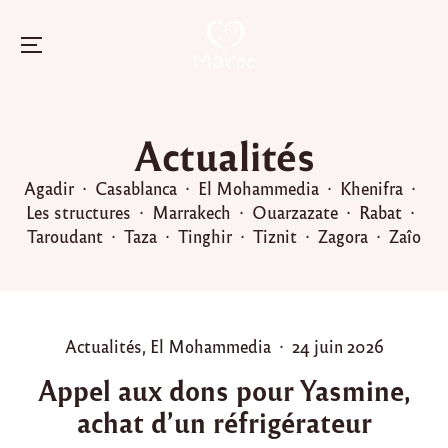
Menu
Skip
to
Actualités
content
Agadir
Casablanca
El Mohammedia
Khenifra
Les structures
Marrakech
Ouarzazate
Rabat
Taroudant
Taza
Tinghir
Tiznit
Zagora
Zaîo
P
P
Actualités
,
El Mohammedia
24 juin 2026
o
o
Appel aux dons pour Yasmine,
s
s
achat d’un réfrigérateur
t
t
e
e