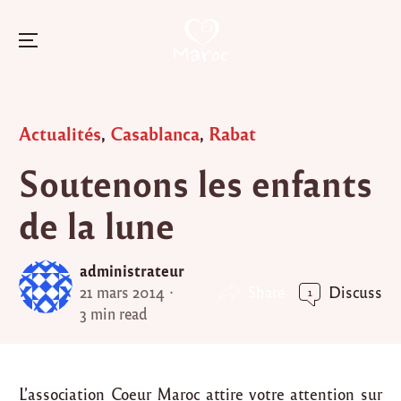
Menu
Skip
to
Posted
Actualités
,
Casablanca
,
Rabat
content
in
Soutenons les enfants
de la lune
administrateur
Share
21 mars 2014
Discuss
1
3 min read
L’association Coeur Maroc attire votre attention sur