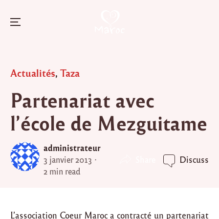
Menu
Skip
to
Posted
Actualités
,
Taza
content
in
Partenariat avec
l’école de Mezguitame
administrateur
Share
3 janvier 2013
Discuss
2 min read
L’association Coeur Maroc a contracté un partenariat