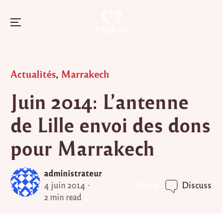
Menu
Skip
to
Posted
Actualités
,
Marrakech
content
in
Juin 2014: L’antenne
de Lille envoi des dons
pour Marrakech
administrateur
Share
4 juin 2014
Discuss
2 min read