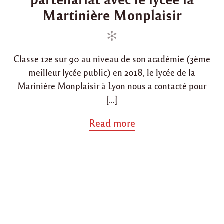
d
d
à
Martinière Monplaisir
L
i
o
y
n
n
o
n
"
Classe 12e sur 90 au niveau de son académie (3ème
meilleur lycée public) en 2018, le lycée de la
Marinière Monplaisir à Lyon nous a contacté pour
[…]
a
Read more
b
o
u
t
"
P
r
i
n
t