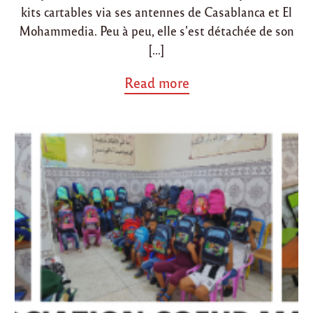
kits cartables via ses antennes de Casablanca et El
Mohammedia. Peu à peu, elle s’est détachée de son
[…]
a
Read more
b
o
u
t
"
L
a
n
c
e
m
e
n
t
d
e
l