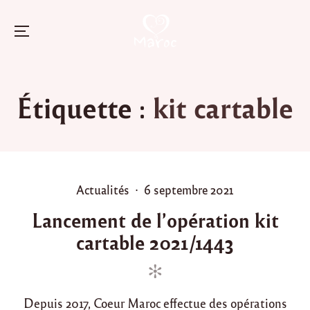
Menu
Skip
to
Étiquette :
kit cartable
content
P
P
Actualités
6 septembre 2021
o
o
Lancement de l’opération kit
s
s
cartable 2021/1443
t
t
e
e
d
d
i
o
Depuis 2017, Coeur Maroc effectue des opérations
n
n