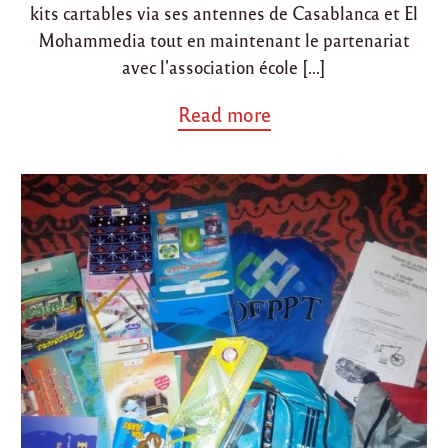
kits cartables via ses antennes de Casablanca et El
1
/
Mohammedia tout en maintenant le partenariat
1
avec l’association école […]
4
4
a
Read more
3
b
"
o
u
t
"
L
a
n
c
e
m
e
n
t
d
e
l