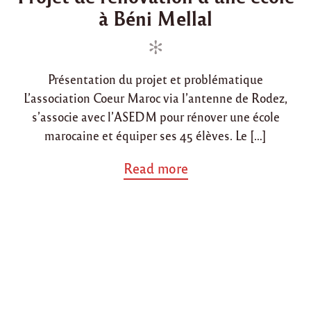
i
à Béni Mellal
t
t
t
e
e
é
d
d
i
n
i
o
t
Présentation du projet et problématique
n
n
e
L’association Coeur Maroc via l’antenne de Rodez,
r
n
s’associe avec l’ASEDM pour rénover une école
a
marocaine et équiper ses 45 élèves. Le […]
t
i
a
Read more
o
b
n
o
a
u
l
t
e
"
e
P
n
r
p
o
a
j
r
e
t