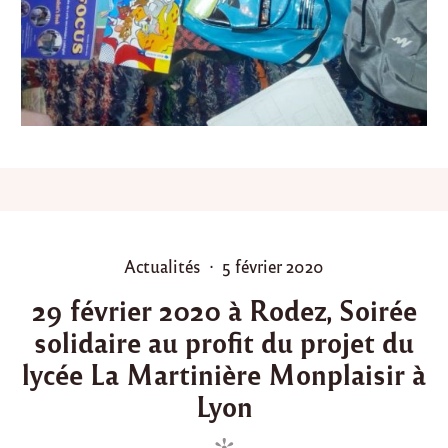
’
o
p
é
r
a
t
i
o
n
k
i
t
c
P
P
Actualités
5 février 2020
a
o
o
r
29 février 2020 à Rodez, Soirée
t
s
s
a
solidaire au profit du projet du
t
t
b
e
e
lycée La Martinière Monplaisir à
l
d
d
e
Lyon
2
i
o
0
n
n
2