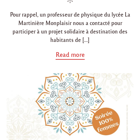
0
"
Pour rappel, un professeur de physique du lycée La
Martinière Monplaisir nous a contacté pour
participer à un projet solidaire à destination des
habitants de […]
a
Read more
b
o
u
t
"
2
9
f
é
v
r
i
e
r