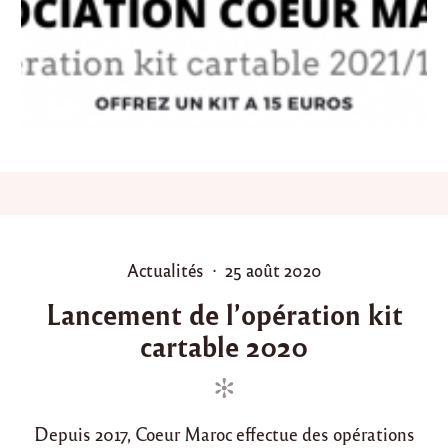
’
o
p
é
r
a
t
i
o
n
k
i
t
c
P
P
Actualités
25 août 2020
a
o
o
r
Lancement de l’opération kit
t
s
s
a
cartable 2020
t
t
b
e
e
l
d
d
e
2
i
o
0
Depuis 2017, Coeur Maroc effectue des opérations
n
n
2