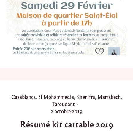
2
0
2
0
à
R
o
d
e
z
,
S
o
i
r
é
e
P
Casablanca
,
El Mohammedia
,
Khenifra
,
Marrakech
,
s
o
Taroudant
o
l
s
P
2 octobre 2019
i
t
o
d
Résumé kit cartable 2019
e
s
a
d
t
i