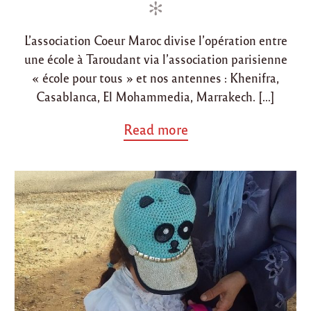
r
i
e
e
n
d
a
L’association Coeur Maroc divise l’opération entre
o
u
une école à Taroudant via l’association parisienne
p
n
r
« école pour tous » et nos antennes : Khenifra,
o
Casablanca, El Mohammedia, Marrakech. […]
f
i
a
Read more
t
b
d
o
u
u
p
t
r
"
o
R
j
é
e
s
t
u
d
m
u
é
l
k
y
i
c