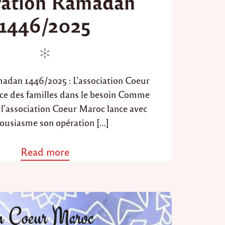
ation Ramadan
t
1446/2025
e
d
o
n
adan 1446/2025 : L’association Coeur
ce des familles dans le besoin Comme
 l’association Coeur Maroc lance avec
ousiasme son opération […]
Read more
a
b
o
u
t
"
O
p