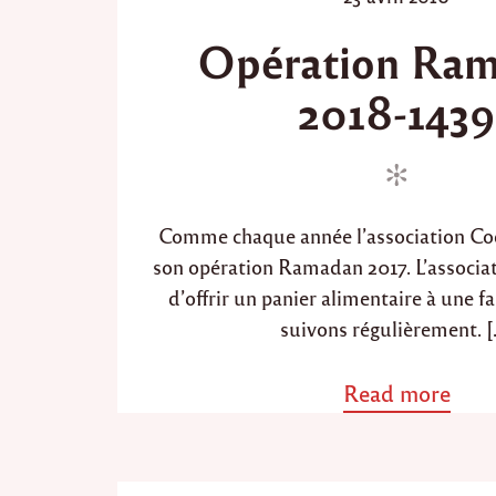
t
o
Opération Ra
e
s
d
t
2018-1439
i
e
n
d
o
n
Comme chaque année l’association Co
son opération Ramadan 2017. L’associa
d’offrir un panier alimentaire à une f
suivons régulièrement. [
Read more
a
b
o
u
t