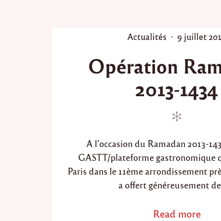
r
l
e
R
P
P
Actualités
9 juillet 20
a
o
o
m
Opération Ra
s
s
a
d
t
t
2013-1434
a
e
e
n
d
d
2
i
o
0
1
n
n
6
/
A l’occasion du Ramadan 2013-1434
1
GASTT/plateforme gastronomique qu
4
3
Paris dans le 11ème arrondissement pr
7
a offert généreusement de
"
Read more
a