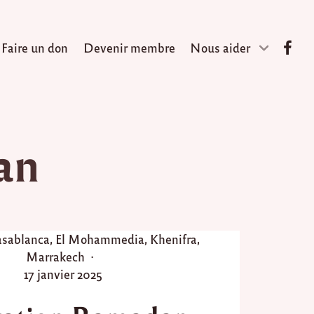
Faire un don
Devenir membre
Nous aider
an
sablanca
,
El Mohammedia
,
Khenifra
,
Marrakech
P
17 janvier 2025
o
s