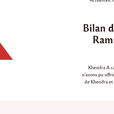
o
s
t
Bilan d
e
d
Rama
i
n
Khenifra A c
n’avons pu offri
de Khenifra et