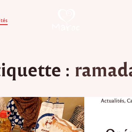
ités
iquette :
ramad
P
Actualités
,
Ca
o
s
t
e