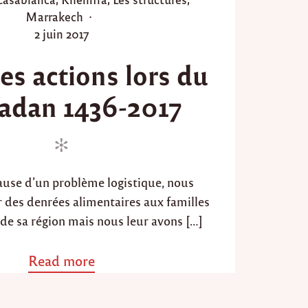
5
"
Marrakech
P
2 juin 2017
o
es actions lors du
s
t
dan 1436-2017
e
d
o
n
ause d’un problème logistique, nous
r des denrées alimentaires aux familles
 de sa région mais nous leur avons […]
Read more
a
b
o
u