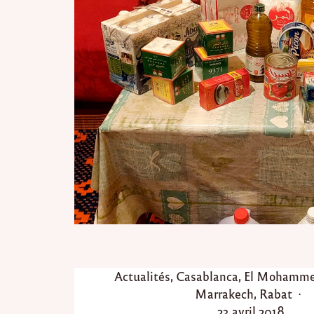
P
Actualités
,
Casablanca
,
El Mohamme
o
Marrakech
,
Rabat
s
P
23 avril 2018