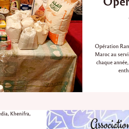
Opér
d
i
n
Opération Ram
Maroc au servi
chaque année,
enth
dia
,
Khenifra
,