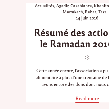
4
P
Actualités
,
Agadir
,
Casablanca
,
Khenifr
3
o
Marrakech
,
Rabat
,
Taza
9
s
P
14 juin 2016
"
t
o
Résumé des actio
e
s
d
t
le Ramadan 201
i
e
n
d
o
n
Cette année encore, l’association a pu 
alimentaire à plus d’une trentaine de 
avons encore des dons donc nous c
Read more
a
b
o