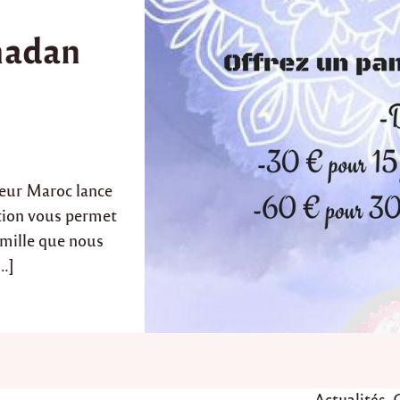
madan
eur Maroc lance
tion vous permet
amille que nous
…]
P
Actualités
,