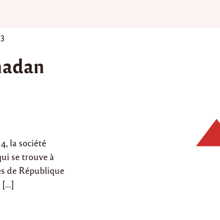
13
madan
, la société
i se trouve à
ès de République
 […]