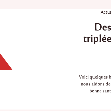
P
Actua
o
Des
s
t
triplé
e
d
i
n
Voici quelques 
nous aidons dep
bonne santé