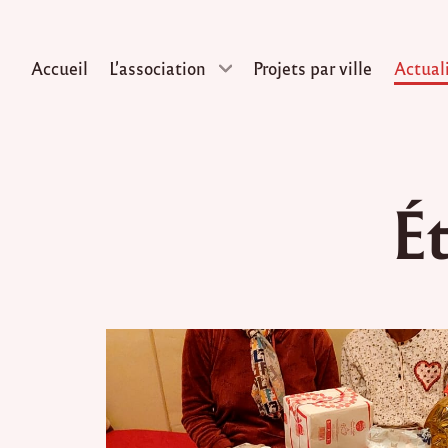
Accueil
L’association
Projets par ville
Actual
Skip
to
Ét
content