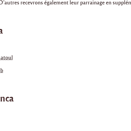
 D’autres recevrons également leur parrainage en supplé
a
Batoul
ab
nca