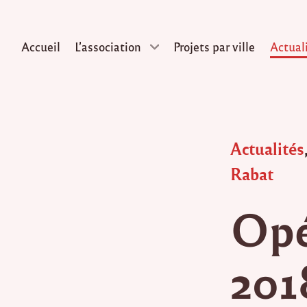
Accueil
L’association
Projets par ville
Actual
Skip
to
content
Posted
Actualités
in
Rabat
Opé
201