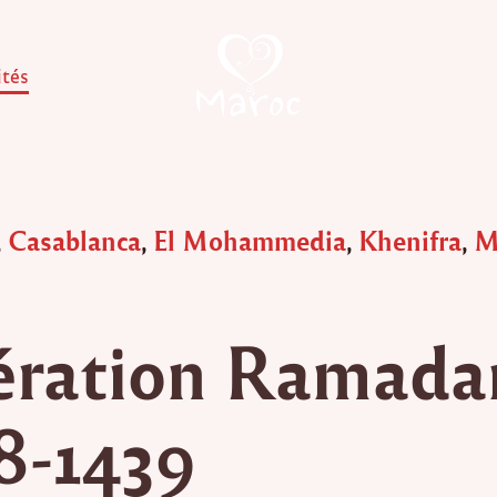
ités
,
Casablanca
,
El Mohammedia
,
Khenifra
,
M
ration Ramada
8-1439