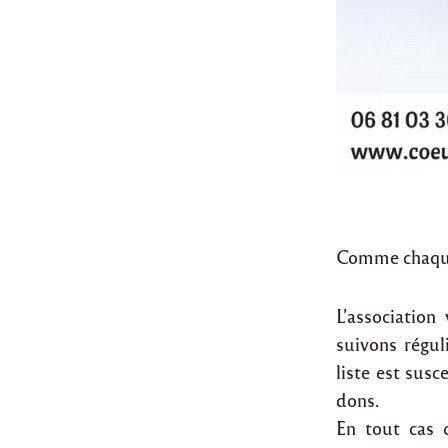
Comme chaque 
L’association
suivons réguli
liste est sus
dons.
En tout cas 