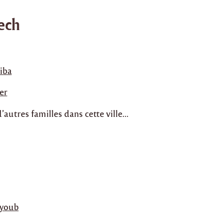
ech
iba
er
autres familles dans cette ville…
Ayoub