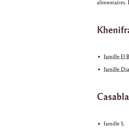
alimentaires.
Khenifr
famille El 
famille Di
Casabla
famille S.