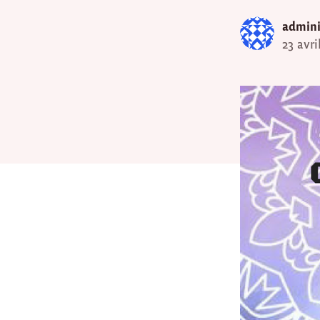
admini
23 avri