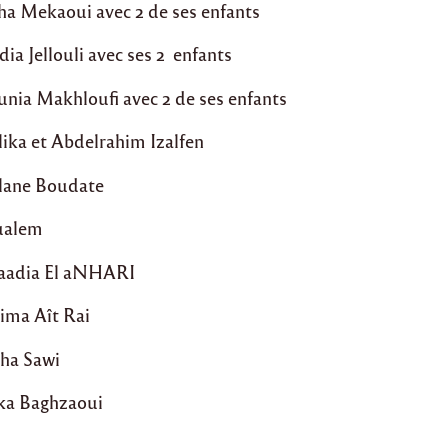
cha Mekaoui avec 2 de ses enfants
dia Jellouli avec ses 2 enfants
unia Makhloufi avec 2 de ses enfants
lika et Abdelrahim Izalfen
zlane Boudate
ualem
saadia El aNHARI
lima Aît Rai
iha Sawi
ika Baghzaoui