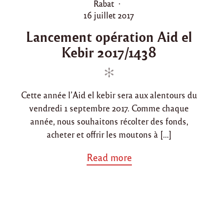
o
Rabat
i
t
s
P
16 juillet 2017
"
t
o
Lancement opération Aid el
e
s
Kebir 2017/1438
d
t
i
e
n
d
o
Cette année l’Aid el kebir sera aux alentours du
n
vendredi 1 septembre 2017. Comme chaque
année, nous souhaitons récolter des fonds,
acheter et offrir les moutons à […]
a
Read more
b
o
u
t
"
L