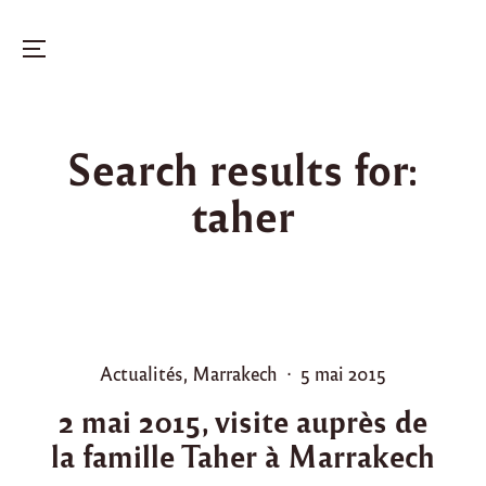
Menu
Skip
to
Search results for:
content
taher
P
P
Actualités
,
Marrakech
5 mai 2015
o
o
2 mai 2015, visite auprès de
s
s
la famille Taher à Marrakech
t
t
e
e