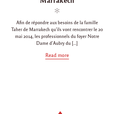
d
d
T
a
i
o
h
n
n
e
r
Afin de répondre aux besoins de la famille
à
Taher de Marrakech qu’ils vont rencontrer le 20
M
mai 2014, les professionnels du foyer Notre
a
r
Dame d’Aubry du […]
r
a
a
Read more
k
b
e
o
c
u
h
t
"
"
K
e
r
m
e
s
s