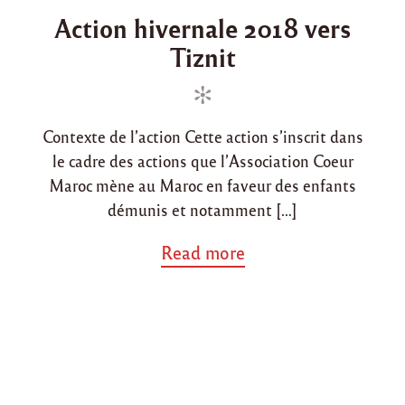
o
o
Action hivernale 2018 vers
s
s
Tiznit
t
t
e
e
d
d
i
o
Contexte de l’action Cette action s’inscrit dans
n
n
le cadre des actions que l’Association Coeur
Maroc mène au Maroc en faveur des enfants
démunis et notamment […]
a
Read more
b
o
u
t
"
A
c
t
i