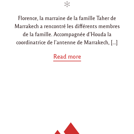
d
d
i
o
Florence, la marraine de la famille Taher de
n
n
Marrakech a rencontré les différents membres
de la famille. Accompagnée d’Houda la
coordinatrice de l’antenne de Marrakech, […]
a
Read more
b
o
u
t
"
2
m
a
i
2
0
1
5