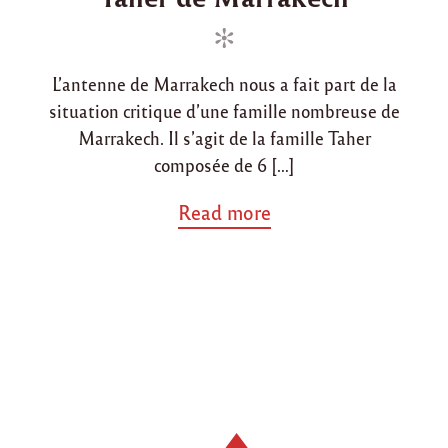
a
e
e
m
d
d
i
l
i
o
l
L’antenne de Marrakech nous a fait part de la
n
n
e
situation critique d’une famille nombreuse de
T
a
Marrakech. Il s’agit de la famille Taher
h
composée de 6 […]
e
r
a
Read more
d
b
e
o
M
u
a
t
r
"
r
P
a
a
k
r
e
r
c
a
h
i
"
n