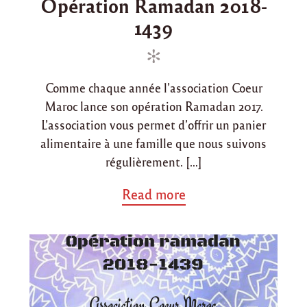
Opération Ramadan 2018-
e
s
r
1439
d
t
a
k
i
e
e
n
d
c
o
h
Comme chaque année l’association Coeur
"
n
Maroc lance son opération Ramadan 2017.
L’association vous permet d’offrir un panier
alimentaire à une famille que nous suivons
régulièrement. […]
a
Read more
b
o
u
t
"
O
p
é