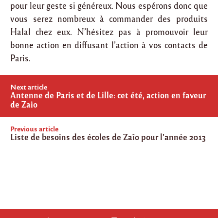
pour leur geste si généreux. Nous espérons donc que
vous serez nombreux à commander des produits
Halal chez eux. N’hésitez pas à promouvoir leur
bonne action en diffusant l’action à vos contacts de
Paris.
Post
Next article
navigation
Antenne de Paris et de Lille: cet été, action en faveur
de Zaio
Previous article
Liste de besoins des écoles de Zaîo pour l’année 2013