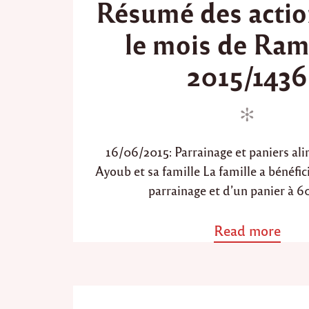
Résumé des actio
e
s
d
t
le mois de Ra
i
e
n
d
2015/1436
o
n
16/06/2015: Parrainage et paniers al
Ayoub et sa famille La famille a bénéfic
parrainage et d’un panier à 60
Read more
a
b
o
u
t
"