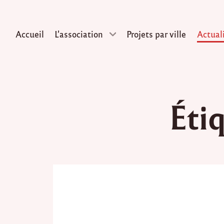
Accueil
L’association
Projets par ville
Actual
Skip
to
Éti
content