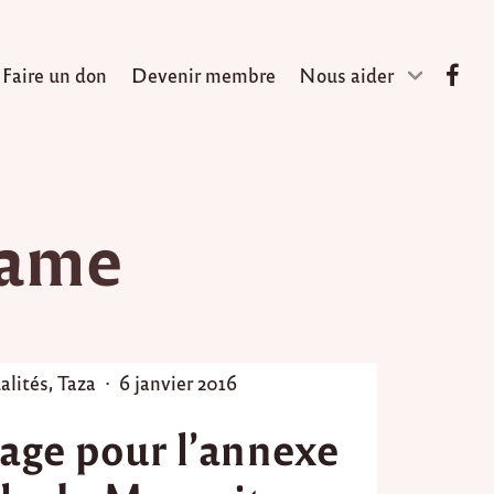
Faire un don
Devenir membre
Nous aider
tame
P
alités
,
Taza
6 janvier 2016
o
age pour l’annexe
s
t
e