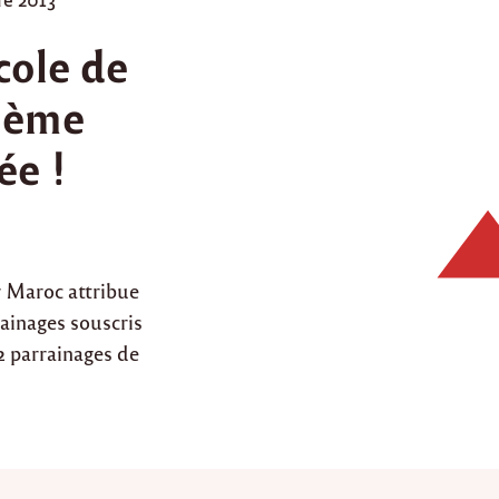
cole de
2ème
ée !
 Maroc attribue
ainages souscris
2 parrainages de