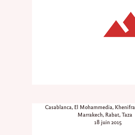
P
Casablanca
,
El Mohammedia
,
Khenifra
o
Marrakech
,
Rabat
,
Taza
s
P
18 juin 2015
t
o