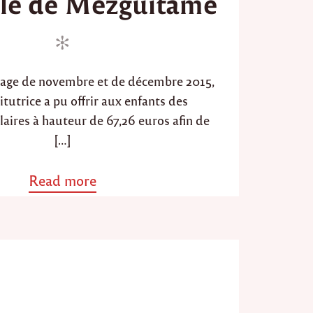
ole de Mezguitame
d
o
n
nage de novembre et de décembre 2015,
itutrice a pu offrir aux enfants des
laires à hauteur de 67,26 euros afin de
[…]
Read more
a
b
o
u
t
"
P
a
r
r