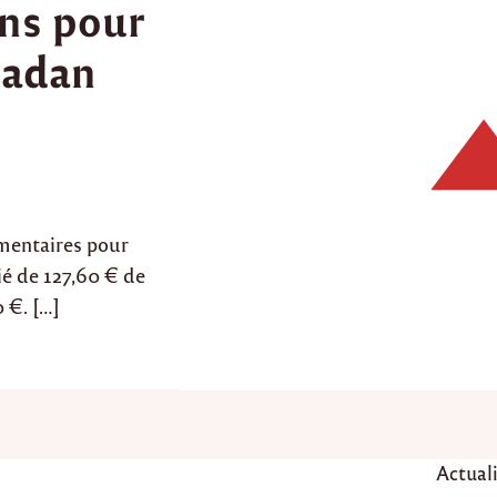
ns pour
madan
imentaires pour
ié de 127,60 € de
 €. […]
P
Actual