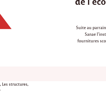
de l’éc
d
i
n
Suite au parrai
Sanae l’inst
fournitures sco
,
Les structures
,