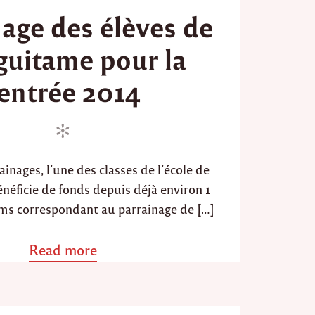
o
c
nage des élèves de
s
o
t
l
uitame pour la
e
e
d
d
entrée 2014
e
o
M
n
e
z
g
u
i
inages, l’une des classes de l’école de
t
éficie de fonds depuis déjà environ 1
a
ms correspondant au parrainage de […]
m
e
"
Read more
a
b
o
u
t