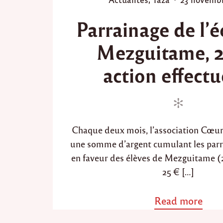
o
o
o
i
Parrainage de l’é
s
s
s
t
t
d
Mezguitame, 
e
e
e
R
d
d
action effectu
a
i
o
m
n
n
a
d
a
n
2
Chaque deux mois, l’association Cœur
0
une somme d’argent cumulant les parr
1
5
en faveur des élèves de Mezguitame (
/
25 € […]
1
4
3
Read more
a
6
b
"
o