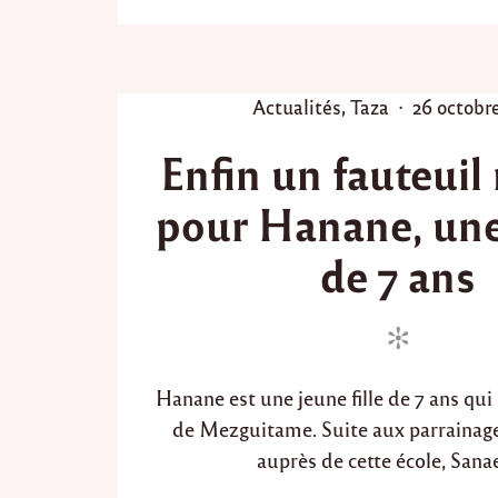
d
e
M
e
z
P
P
Actualités
,
Taza
26 octobr
g
o
o
u
Enfin un fauteuil
i
s
s
t
t
t
a
pour Hanane, une 
e
e
m
d
d
e
de 7 ans
,
i
o
2
n
n
è
m
e
a
Hanane est une jeune fille de 7 ans qui 
c
t
de Mezguitame. Suite aux parrainage
i
auprès de cette école, Sanae
o
n