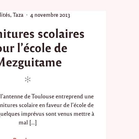
e
z
P
lités
,
Taza
4 novembre 2013
g
o
u
itures scolaires
i
s
t
t
a
ur l’école de
e
m
d
e
Mezguitame
p
o
o
n
u
r
l
a
 l’antenne de Toulouse entreprend une
r
e
nitures scolaire en faveur de l’école de
n
elques imprévus sont venus mettre à
t
mal […]
r
é
e