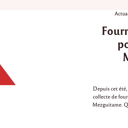
P
Actua
o
Fourn
s
t
po
e
d
i
n
Depuis cet été,
collecte de four
Mezguitame. Qu