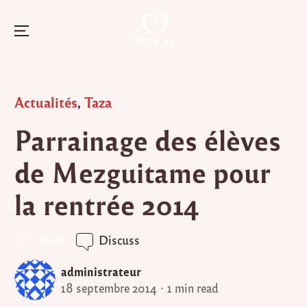
Menu
Skip
to
Posted
Actualités
,
Taza
content
in
Parrainage des élèves
de Mezguitame pour
la rentrée 2014
Share
Discuss
administrateur
18 septembre 2014
1 min read