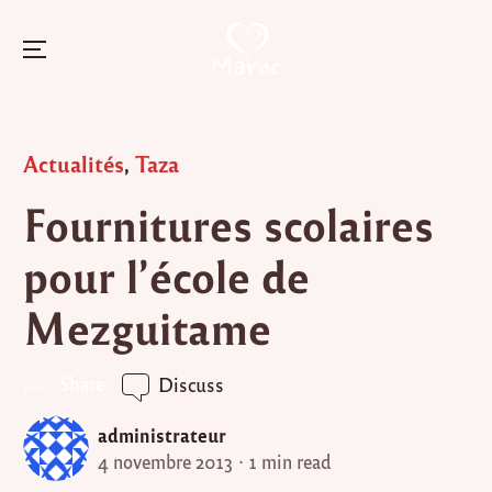
Menu
Skip
to
Posted
Actualités
,
Taza
content
in
Fournitures scolaires
pour l’école de
Mezguitame
Share
Discuss
administrateur
4 novembre 2013
1 min read