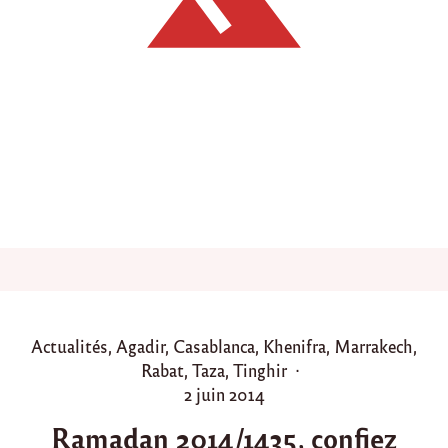
m
o
u
t
o
n
p
o
u
r
l
’
a
i
d
2
0
1
P
Actualités
,
Agadir
,
Casablanca
,
Khenifra
,
Marrakech
,
4
o
Rabat
,
Taza
,
Tinghir
"
s
P
2 juin 2014
t
o
Ramadan 2014/1435, confiez
e
s