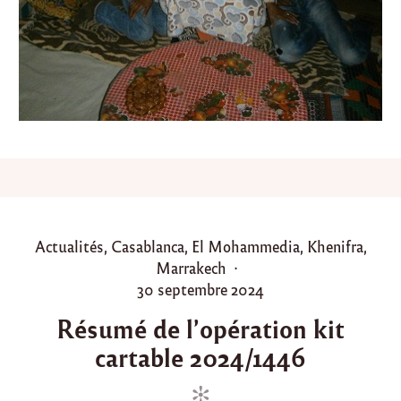
o
u
l
e
t
G
h
e
r
n
i
t
i
,
P
Actualités
,
Casablanca
,
El Mohammedia
,
Khenifra
,
r
o
Marrakech
é
s
s
P
30 septembre 2024
u
t
o
m
Résumé de l’opération kit
e
s
é
cartable 2024/1446
d
t
d
u
i
e
p
n
d