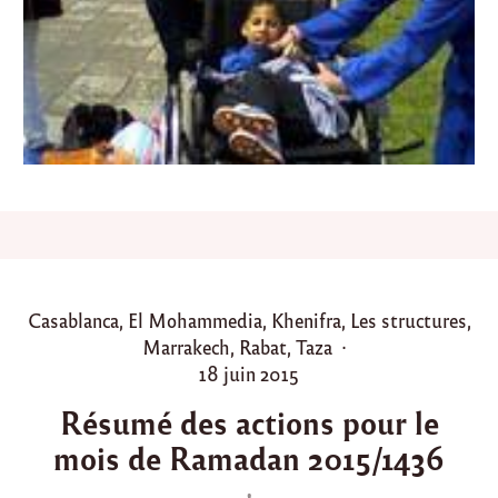
o
u
b
,
u
n
g
a
r
ç
o
n
p
o
l
P
Casablanca
,
El Mohammedia
,
Khenifra
,
Les structures
,
y
o
Marrakech
,
Rabat
,
Taza
h
a
s
P
18 juin 2015
n
t
o
d
Résumé des actions pour le
e
s
i
mois de Ramadan 2015/1436
d
t
c
a
i
e
p