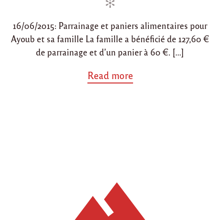
n
d
é
o
"
16/06/2015: Parrainage et paniers alimentaires pour
n
Ayoub et sa famille La famille a bénéficié de 127,60 €
de parrainage et d’un panier à 60 €. […]
a
Read more
b
o
u
t
"
R
é
s
u
m
é
d
e
s
a