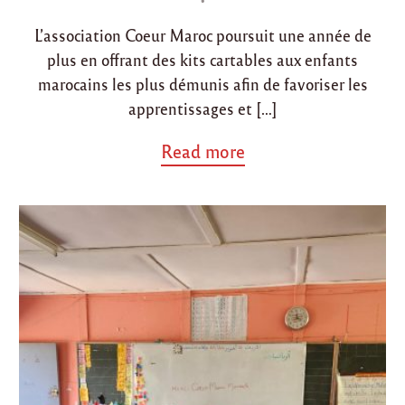
a
o
r
L’association Coeur Maroc poursuit une année de
r
n
a
plus en offrant des kits cartables aux enfants
i
marocains les plus démunis afin de favoriser les
n
a
apprentissages et […]
g
e
a
Read more
d
b
e
o
l
u
’
t
a
"
n
R
n
é
é
s
e
u
2
m
0
é
2
d
4
e
"
l