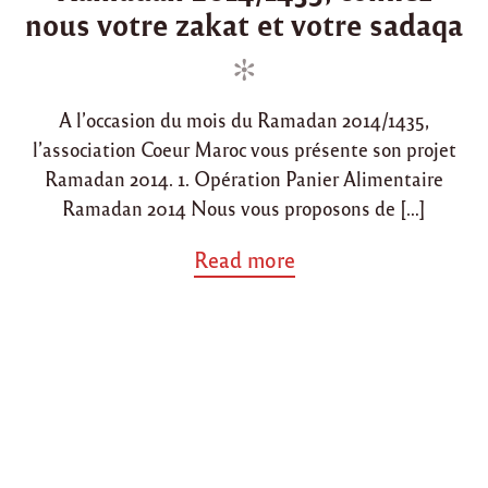
nous votre zakat et votre sadaqa
d
t
i
e
n
d
o
A l’occasion du mois du Ramadan 2014/1435,
n
l’association Coeur Maroc vous présente son projet
Ramadan 2014. 1. Opération Panier Alimentaire
Ramadan 2014 Nous vous proposons de […]
a
Read more
b
o
u
t
"
R
a
m
a
d
a