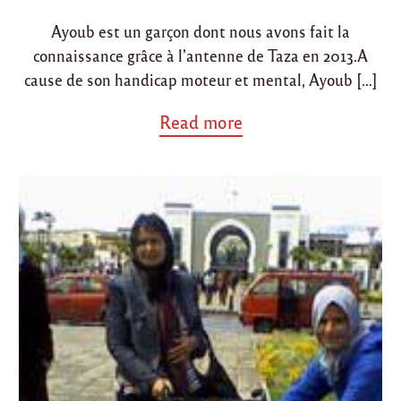
4
i
o
/
Ayoub est un garçon dont nous avons fait la
n
n
1
connaissance grâce à l’antenne de Taza en 2013.A
4
4
cause de son handicap moteur et mental, Ayoub […]
6
"
a
Read more
b
o
u
t
"
P
a
r
r
a
i
n
e
r
A
y