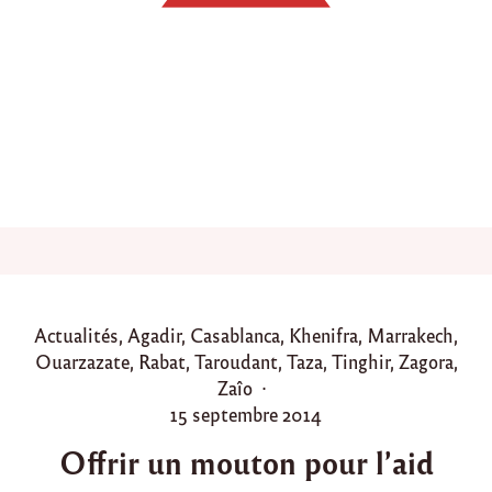
c
t
i
o
n
s
p
o
u
r
l
e
m
o
i
s
P
Actualités
,
Agadir
,
Casablanca
,
Khenifra
,
Marrakech
,
d
o
Ouarzazate
,
Rabat
,
Taroudant
,
Taza
,
Tinghir
,
Zagora
,
e
R
s
Zaîo
a
t
P
15 septembre 2014
m
e
o
a
Offrir un mouton pour l’aid
d
s
d
a
i
t