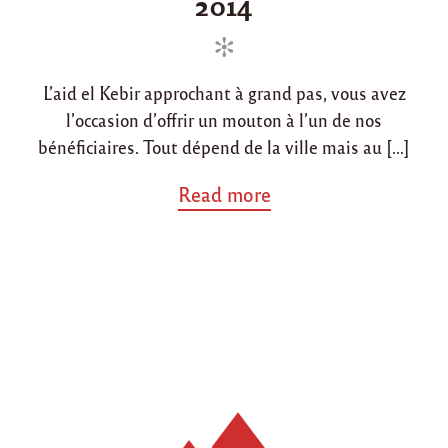
2014
n
n
e
2
d
0
1
o
5
L’aid el Kebir approchant à grand pas, vous avez
n
/
l’occasion d’offrir un mouton à l’un de nos
1
bénéficiaires. Tout dépend de la ville mais au […]
4
3
6
a
Read more
"
b
o
u
t
"
O
f
f
r
i
r
u
n