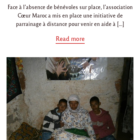
Face à l’absence de bénévoles sur place, l’association
Cœur Maroc a mis en place une initiative de
parrainage à distance pour venir en aide à […]
a
Read more
b
o
u
t
"
F
a
m
i
l
l
e
E
l
B
a
t