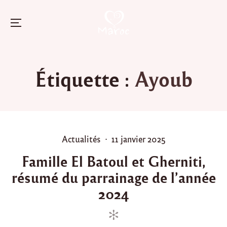
Menu
Skip
to
Étiquette :
Ayoub
content
P
P
Actualités
11 janvier 2025
o
o
Famille El Batoul et Gherniti,
s
s
résumé du parrainage de l’année
t
t
e
e
2024
d
d
i
o
n
n