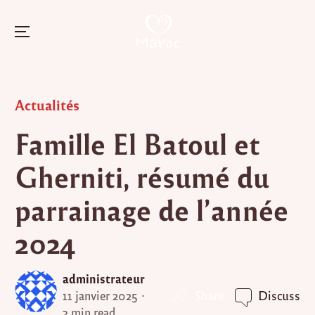
Menu
Skip
to
Posted
Actualités
content
in
Famille El Batoul et
Gherniti, résumé du
parrainage de l’année
2024
administrateur
Share
11 janvier 2025
Discuss
3 min read