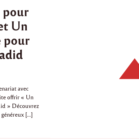
 pour
jet Un
e pour
jadid
enariat avec
te offrir « Un
adid » Découvrez
e généreux […]