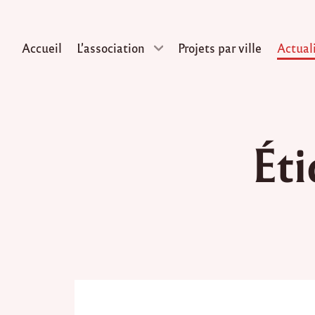
Accueil
L’association
Projets par ville
Actual
Skip
to
Éti
content