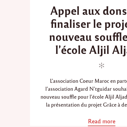
o
o
Appel aux dons
s
s
t
t
finaliser le pro
e
e
d
d
nouveau souffl
i
o
n
n
l’école Aljil Al
L’association Coeur Maroc en part
l’association Agard N’tguidar souhai
nouveau souffle pour l’école Aljil Alj
la présentation du projet Grâce à d
Read more
a
b