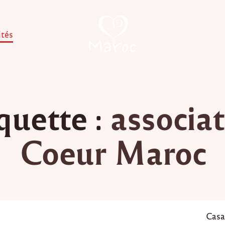
ités
quette :
associa
Coeur Maroc
P
Casa