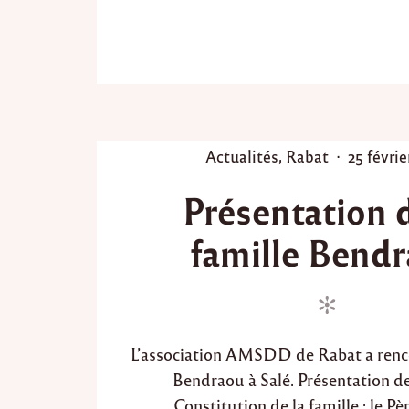
n
a
l
i
s
e
r
l
e
P
P
Actualités
,
Rabat
25 févrie
p
o
o
r
Présentation d
s
s
o
t
t
j
famille Bend
e
e
e
t
d
d
U
i
o
n
n
n
n
o
L’association AMSDD de Rabat a renco
u
v
Bendraou à Salé. Présentation de
e
Constitution de la famille : le P
a