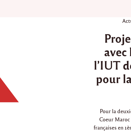
P
Act
o
Proje
s
t
avec 
e
d
l’IUT d
i
n
pour l
Pour la deuxi
Coeur Maroc 
françaises en 1