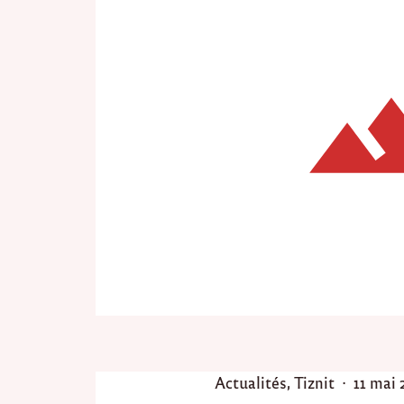
P
P
Actualités
,
Tiznit
11 mai 