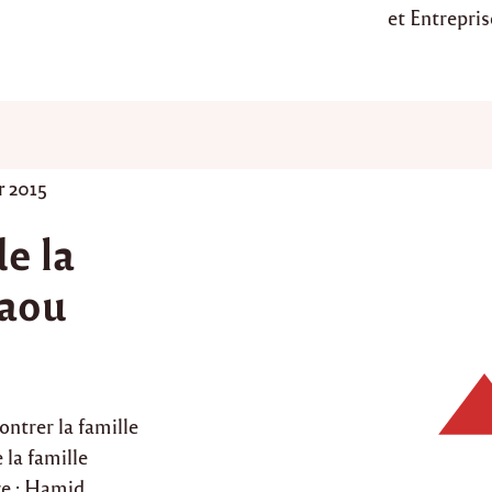
et Entrepris
r 2015
e la
raou
ntrer la famille
 la famille
ère : Hamid