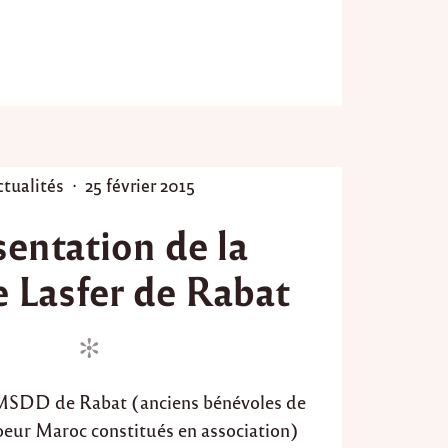
n
a
r
i
a
t
a
v
e
c
P
ctualités
25 février 2015
l
o
e
sentation de la
s
s
t
é
e Lasfer de Rabat
t
e
u
d
d
o
i
n
a
n
AMSDD de Rabat (anciens bénévoles de
t
s
Coeur Maroc constitués en association)
d