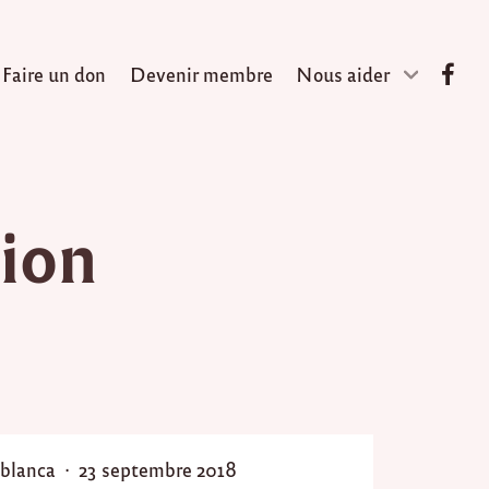
Faire un don
Devenir membre
Nous aider
tion
P
blanca
23 septembre 2018