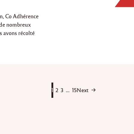
in, Co Adhérence
à de nombreux
s avons récolté
Posts
1
2
3
…
15
Next
navigation