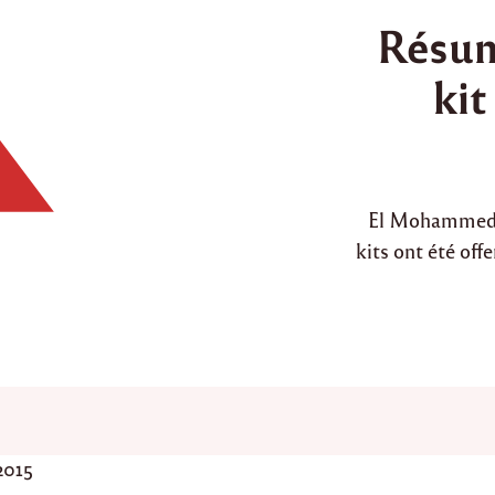
o
Résum
s
t
kit
e
d
i
n
El Mohammedia
kits ont été off
2015