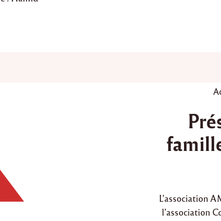
P
A
o
Pré
s
t
famill
e
d
i
n
L’association 
l’association 