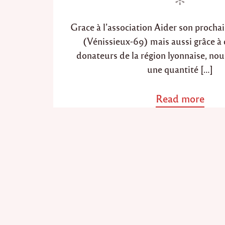
Grace à l’association Aider son procha
(Vénissieux-69) mais aussi grâce 
donateurs de la région lyonnaise, nou
une quantité […]
Read more
a
b
o
u
t
"
A
p
p
e
l
a
u