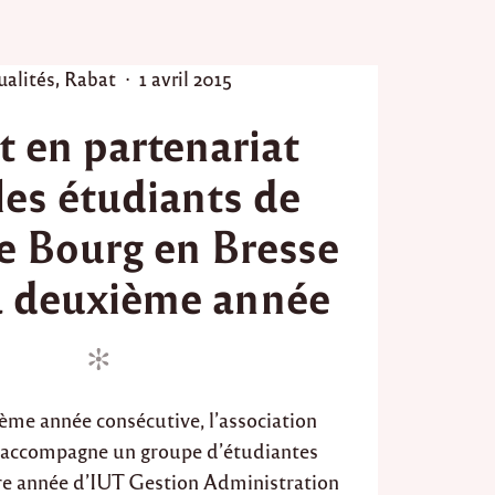
r
t
a
P
ualités
,
Rabat
1 avril 2015
b
l
o
e
t en partenariat
s
2
t
0
les étudiants de
e
1
8
d
e Bourg en Bresse
"
o
n
a deuxième année
ème année consécutive, l’association
accompagne un groupe d’étudiantes
ère année d’IUT Gestion Administration