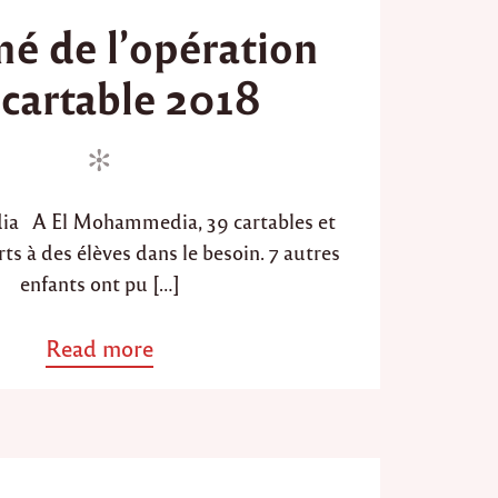
o
é de l’opération
s
t
 cartable 2018
e
d
o
n
 A El Mohammedia, 39 cartables et
erts à des élèves dans le besoin. 7 autres
enfants ont pu […]
Read more
a
b
o
u
t
"
R