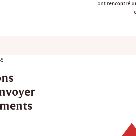
ont rencontré une
15
ons
envoyer
tements