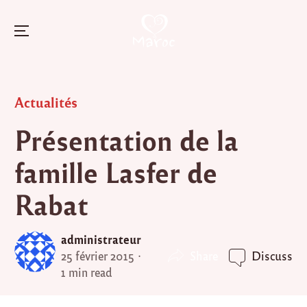
Menu
Skip
to
Posted
Actualités
content
in
Présentation de la
famille Lasfer de
Rabat
administrateur
Share
25 février 2015
Discuss
1 min read