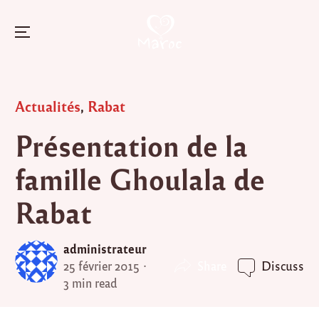
Menu
Skip
to
Posted
Actualités
,
Rabat
content
in
Présentation de la
famille Ghoulala de
Rabat
administrateur
Share
25 février 2015
Discuss
3 min read