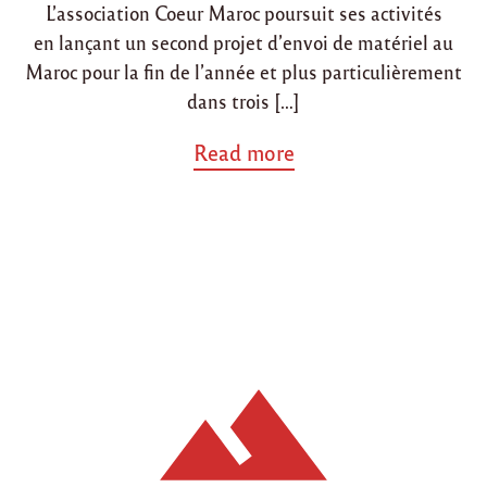
L’association Coeur Maroc poursuit ses activités
n
n
en lançant un second projet d’envoi de matériel au
Maroc pour la fin de l’année et plus particulièrement
dans trois […]
a
Read more
b
o
u
t
"
P
r
o
j
e
t
à
v
e
n
i