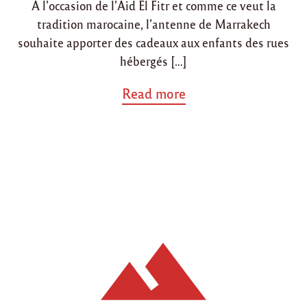
f
A l’occasion de l’Aid El Fitr et comme ce veut la
n
n
i
tradition marocaine, l’antenne de Marrakech
n
d
souhaite apporter des cadeaux aux enfants des rues
e
hébergés […]
l
’
a
Read more
a
b
n
o
n
u
é
t
e
"
2
O
0
p
1
é
2
r
"
a
t
i
o
n
A
i