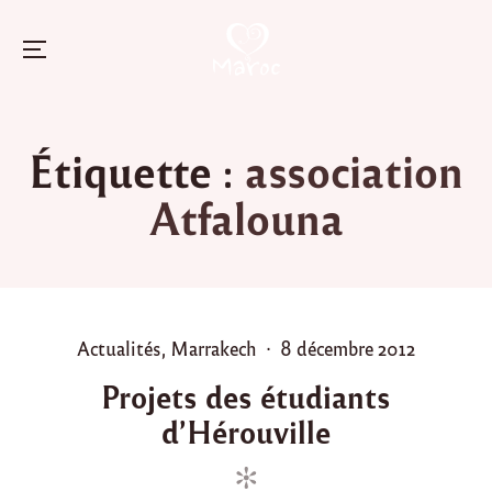
Menu
Skip
to
Étiquette :
association
content
Atfalouna
P
P
Actualités
,
Marrakech
8 décembre 2012
o
o
Projets des étudiants
s
s
d’Hérouville
t
t
e
e
d
d