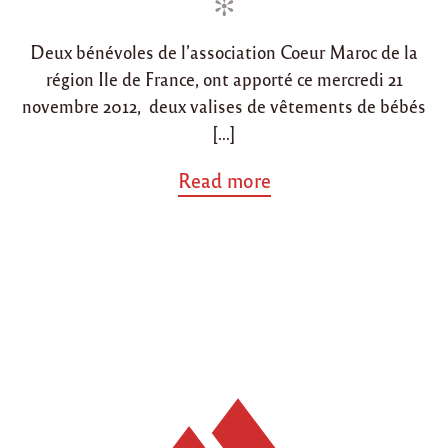
d
d
e
"
i
o
Deux bénévoles de l’association Coeur Maroc de la
n
n
région Ile de France, ont apporté ce mercredi 21
novembre 2012, deux valises de vêtements de bébés
[…]
a
Read more
b
o
u
t
"
V
i
s
i
t
e
à
l
’