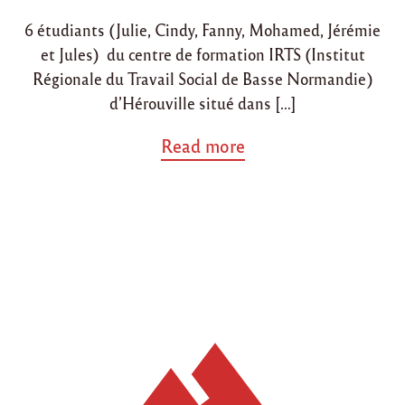
i
o
6 étudiants (Julie, Cindy, Fanny, Mohamed, Jérémie
n
n
et Jules) du centre de formation IRTS (Institut
Régionale du Travail Social de Basse Normandie)
d’Hérouville situé dans […]
a
Read more
b
o
u
t
"
P
r
o
j
e
t
s
d
e
s