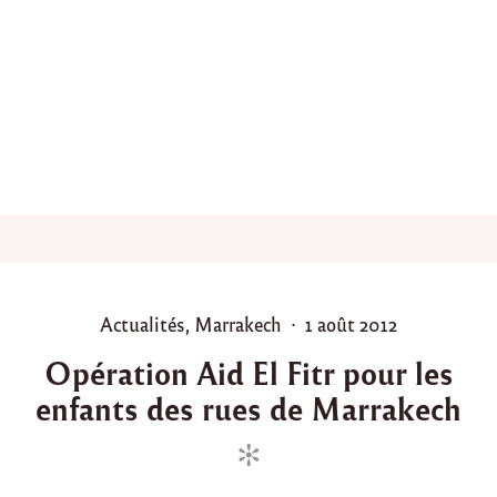
r
:
e
n
v
o
i
d
e
m
a
t
é
r
i
P
P
Actualités
,
Marrakech
1 août 2012
e
o
o
l
Opération Aid El Fitr pour les
p
s
s
o
enfants des rues de Marrakech
t
t
u
e
e
r
d
d
l
a
i
o