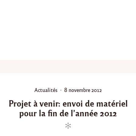
i
s
d
e
n
o
v
e
m
b
r
e
"
P
P
Actualités
8 novembre 2012
o
o
Projet à venir: envoi de matériel
s
s
pour la fin de l’année 2012
t
t
e
e
d
d
i
o