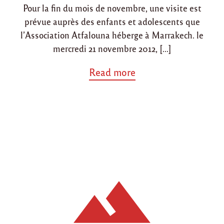
d
d
r
Pour la fin du mois de novembre, une visite est
r
i
o
a
prévue auprès des enfants et adolescents que
n
n
k
l’Association Atfalouna héberge à Marrakech. le
e
mercredi 21 novembre 2012, […]
c
h
"
a
Read more
b
o
u
t
"
A
c
t
i
o
n
s
d
u
m
o