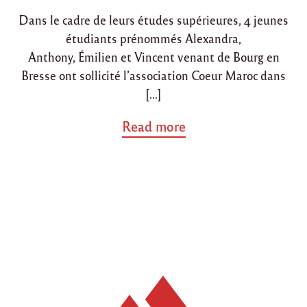
i
o
Dans le cadre de leurs études supérieures, 4 jeunes
n
n
étudiants prénommés Alexandra,
Anthony, Émilien et Vincent venant de Bourg en
Bresse ont sollicité l’association Coeur Maroc dans
[…]
a
Read more
b
o
u
t
"
P
r
o
j
e
t
d
e
s