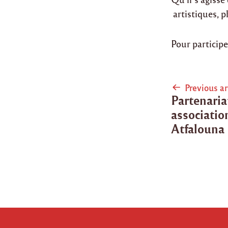
artistiques, 
Pour participe
Post
Previous ar
Partenaria
naviga
associatio
Atfalouna