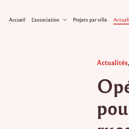
Accueil
L’association
Projets par ville
Actual
Skip
to
content
Posted
Actualités
in
Opé
pou