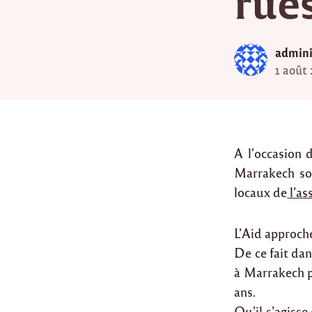
rue
admini
1 août
A l’occasion 
Marrakech so
locaux de
l’as
L’Aid approche
De ce fait dan
à Marrakech po
ans.
Qu’il s’agisse