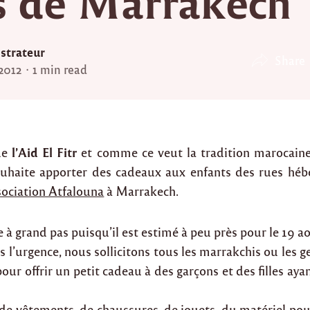
s de Marrakech
strateur
Share
 2012
1 min read
l’Aid El Fitr
de
et comme ce veut la tradition marocaine
uhaite apporter des cadeaux aux enfants des rues hébe
sociation Atfalouna
à Marrakech.
 à grand pas puisqu’il est estimé à peu près pour le 19 a
s l’urgence, nous sollicitons tous les marrakchis ou les 
ur offrir un petit cadeau à des garçons et des filles ayan
 de vêtements, de chaussures, de jouets, du matériel pou