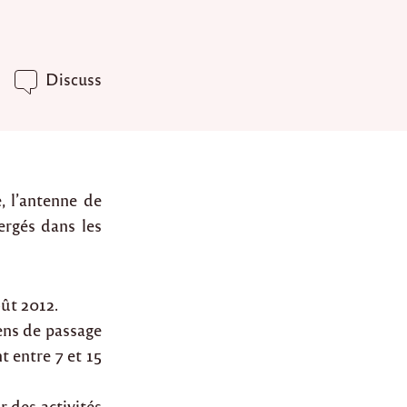
Discuss
, l’antenne de
rgés dans les
oût 2012.
gens de passage
t entre 7 et 15
r des activités