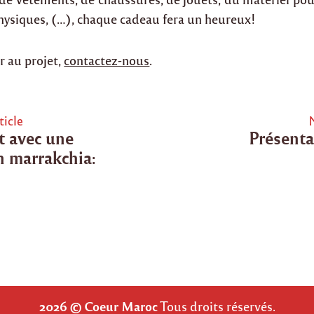
physiques, (…), chaque cadeau fera un heureux!
r au projet,
contactez-nous
.
ticle
t avec une
Présenta
tion
n marrakchia:
2026 © Coeur Maroc
Tous droits réservés.