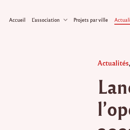
Accueil
L’association
Projets par ville
Actual
Skip
to
content
Posted
Actualités
in
Lan
l’o