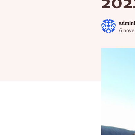
202
admini
6 nov