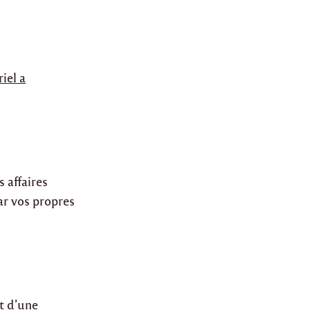
iel a
 affaires
ar vos propres
t d’une