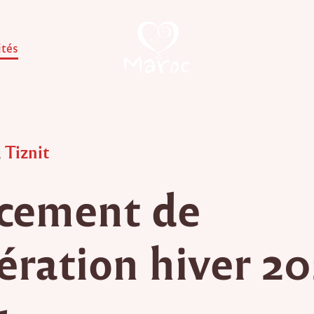
ités
,
Tiznit
cement de
pération hiver 2