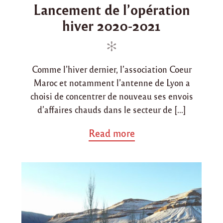
Lancement de l’opération
t
s
s
"
hiver 2020-2021
t
t
e
e
d
d
i
o
Comme l’hiver dernier, l’association Coeur
n
n
Maroc et notamment l’antenne de Lyon a
choisi de concentrer de nouveau ses envois
d’affaires chauds dans le secteur de […]
a
Read more
b
o
u
t
"
L
a
n
c