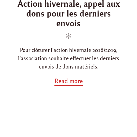
Action hivernale, appel aux
0
s
s
1
dons pour les derniers
t
t
9
e
e
envois
/
d
d
2
0
i
o
2
n
n
0
"
Pour clôturer l'action hivernale 2018/2019,
l'association souhaite effectuer les derniers
envois de dons matériels.
a
Read more
b
o
u
t
"
A
c
t
i