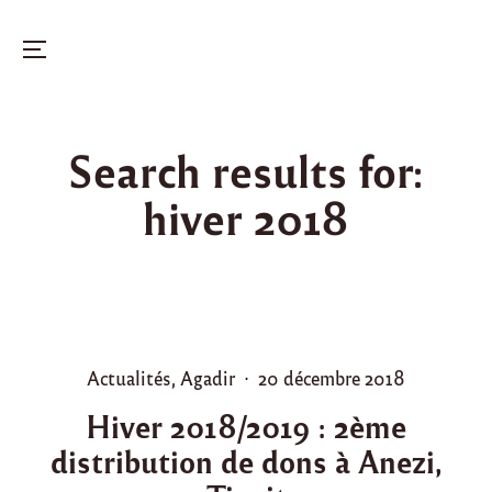
Menu
Skip
to
Search results for:
content
hiver 2018
P
P
Actualités
,
Agadir
20 décembre 2018
o
o
Hiver 2018/2019 : 2ème
s
s
distribution de dons à Anezi,
t
t
e
e