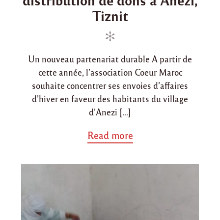
n
e
e
Tiznit
d
d
d
e
d
i
o
o
n
n
n
s
Un nouveau partenariat durable A partir de
à
cette année, l’association Coeur Maroc
A
souhaite concentrer ses envoies d’affaires
n
e
d’hiver en faveur des habitants du village
z
d’Anezi […]
i
,
T
a
Read more
i
b
z
o
n
u
i
t
t
"
"
H
i
v
e