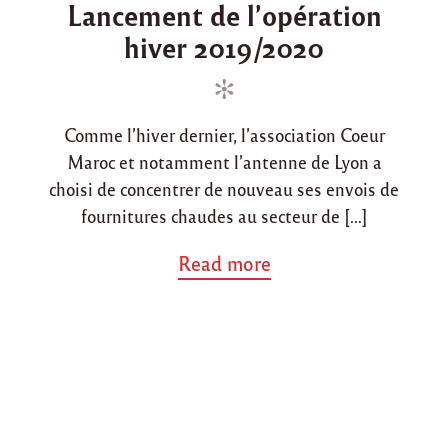
Lancement de l’opération
0
s
s
2
hiver 2019/2020
t
t
0
e
e
-
d
d
2
0
i
o
2
Comme l’hiver dernier, l’association Coeur
n
n
1
Maroc et notamment l’antenne de Lyon a
"
choisi de concentrer de nouveau ses envois de
fournitures chaudes au secteur de […]
a
Read more
b
o
u
t
"
L
a
n
c