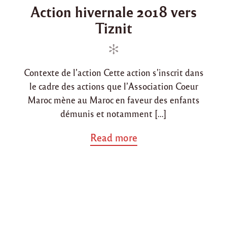
o
o
t
Action hivernale 2018 vers
i
s
s
o
Tiznit
t
t
n
e
e
d
d
d
e
d
i
o
o
Contexte de l’action Cette action s’inscrit dans
n
n
n
le cadre des actions que l’Association Coeur
s
à
Maroc mène au Maroc en faveur des enfants
A
démunis et notamment […]
n
e
a
Read more
z
b
i
o
,
u
T
t
i
"
z
A
n
c
i
t
t
i
"