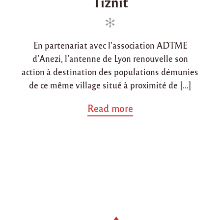
Tiznit
d
d
i
o
n
n
En partenariat avec l’association ADTME
d’Anezi, l’antenne de Lyon renouvelle son
action à destination des populations démunies
de ce même village situé à proximité de […]
a
Read more
b
o
u
t
"
H
i
v
e
r
2
0