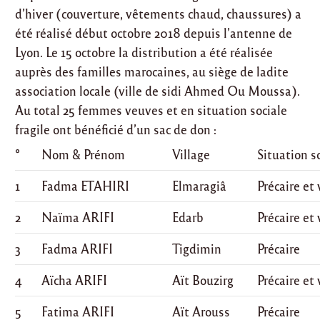
d’hiver (couverture, vêtements chaud, chaussures) a
été réalisé début octobre 2018 depuis l’antenne de
Lyon. Le 15 octobre la distribution a été réalisée
auprès des familles marocaines, au siège de ladite
association locale (ville de sidi Ahmed Ou Moussa).
Au total 25 femmes veuves et en situation sociale
fragile ont bénéficié d’un sac de don :
°
Nom & Prénom
Village
Situation s
1
Fadma ETAHIRI
Elmaragiâ
Précaire et
2
Naïma ARIFI
Edarb
Précaire et
3
Fadma ARIFI
Tigdimin
Précaire
4
Aïcha ARIFI
Aït Bouzirg
Précaire et
5
Fatima ARIFI
Aït Arouss
Précaire