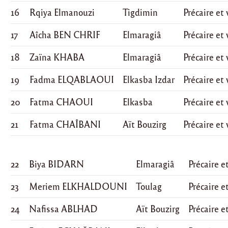
16
Rqiya Elmanouzi
Tigdimin
Précaire et
17
Aîcha BEN CHRIF
Elmaragiâ
Précaire et
18
Zaïna KHABA
Elmaragiâ
Précaire et
19
Fadma ELQABLAOUI
Elkasba Izdar
Précaire et
20
Fatma CHAOUI
Elkasba
Précaire et
21
Fatma CHAÎBANI
Aït Bouzirg
Précaire et
22
Biya BIDARN
Elmaragiâ
Précaire e
23
Meriem ELKHALDOUNI
Toulag
Précaire e
24
Nafissa ABLHAD
Aït Bouzirg
Précaire e