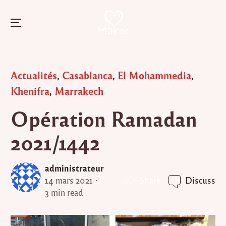
Menu
Skip
to
Posted
Actualités
,
Casablanca
,
El Mohammedia
,
content
in
Khenifra
,
Marrakech
Opération Ramadan
2021/1442
administrateur
Share
14 mars 2021
Discuss
3 min read