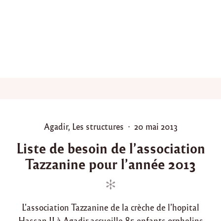
e
c
l
’
a
s
s
o
c
i
a
t
i
P
P
Agadir
,
Les structures
20 mai 2013
o
o
o
n
Liste de besoin de l’association
l
s
s
’
Tazzanine pour l’année 2013
t
t
A
e
e
P
d
d
A
E
i
o
R
L’association Tazzanine de la crèche de l’hopital
n
n
K
Hassan II à Agadir accueille 85 enfants orphelins