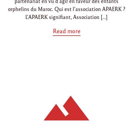
partenariat en vu d’agir en faveur des enfants
"
orphelins du Maroc. Qui est l’association APAERK ?
L’APAERK signifiant, Association […]
a
Read more
b
o
u
t
"
P
a
r
t
e
n
a
r
i
a
t
a
v