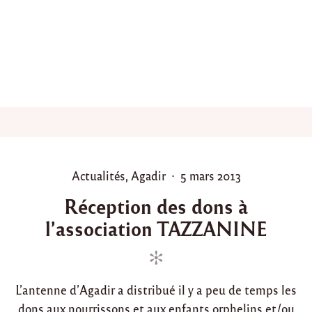
d
e
l
’
a
s
s
o
c
i
a
t
i
P
P
Actualités
,
Agadir
5 mars 2013
o
o
o
n
Réception des dons à
T
s
s
a
l’association TAZZANINE
t
t
z
e
e
z
d
d
a
n
i
o
i
L’antenne d’Agadir a distribué il y a peu de temps les
n
n
n
dons aux nourrissons et aux enfants orphelins et/ou
e