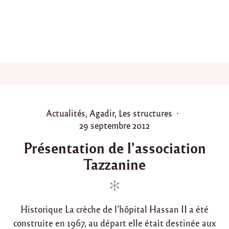
s
à
l
’
a
s
s
o
c
i
a
P
Actualités
,
Agadir
,
Les structures
t
o
P
29 septembre 2012
i
o
s
o
Présentation de l’association
n
t
s
T
Tazzanine
e
t
A
d
e
Z
Z
i
d
A
n
o
N
Historique La crèche de l’hôpital Hassan II a été
n
I
N
construite en 1967, au départ elle était destinée aux