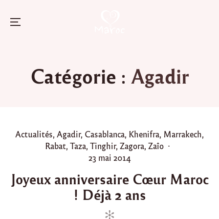
Menu
Skip
to
Catégorie :
Agadir
content
P
Actualités
,
Agadir
,
Casablanca
,
Khenifra
,
Marrakech
,
o
Rabat
,
Taza
,
Tinghir
,
Zagora
,
Zaîo
s
P
23 mai 2014
t
o
Joyeux anniversaire Cœur Maroc
e
s
! Déjà 2 ans
d
t
i
e
n
d