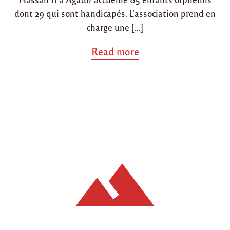
"
dont 29 qui sont handicapés. L’association prend en
charge une […]
a
Read more
b
o
u
t
"
L
i
s
t
e
d
e
b
e
s
o
i
n