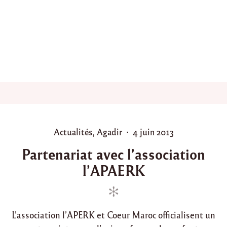
m
i
è
r
e
a
c
t
i
o
n
a
v
P
P
Actualités
,
Agadir
4 juin 2013
e
o
o
c
Partenariat avec l’association
l
s
s
’
l’APAERK
t
t
A
e
e
P
d
d
A
E
i
o
R
L’association l’APERK et Coeur Maroc officialisent un
n
n
K