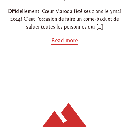
o
Officiellement, Cœur Maroc a fêté ses 2 ans le 3 mai
n
2014! C’est l’occasion de faire un come-back et de
saluer toutes les personnes qui […]
a
Read more
b
o
u
t
"
J
o
y
e
u
x
a
n
n
i
v