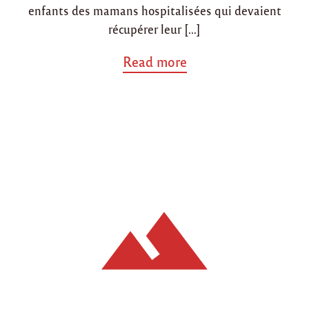
E
enfants des mamans hospitalisées qui devaient
"
récupérer leur […]
a
Read more
b
o
u
t
"
P
r
é
s
e
n
t
a
t
i
o
n
d
e