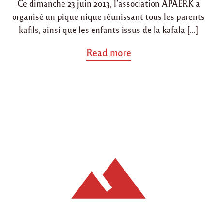
n
Ce dimanche 23 juin 2013, l’association APAERK a
n
n
s
organisé un pique nique réunissant tous les parents
"
kafils, ainsi que les enfants issus de la kafala […]
a
Read more
b
o
u
t
"
B
i
l
a
n
d
’
u
n
e
p
r
e