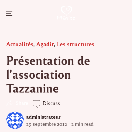
Menu
Skip
to
Posted
Actualités
,
Agadir
,
Les structures
content
in
Présentation de
l’association
Tazzanine
Share
Discuss
administrateur
29 septembre 2012
2 min read