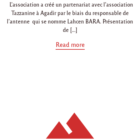
L’association a créé un partenariat avec l’association
n
Tazzanine à Agadir par le biais du responsable de
l’antenne qui se nomme Lahcen BARA. Présentation
de […]
a
Read more
b
o
u
t
"
P
a
r
t
e
n
a
r
i
a
t