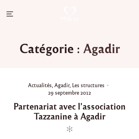
Menu
Skip
to
Catégorie :
Agadir
content
P
Actualités
,
Agadir
,
Les structures
o
P
29 septembre 2012
s
o
Partenariat avec l’association
t
s
Tazzanine à Agadir
e
t
d
e
i
d
n
o