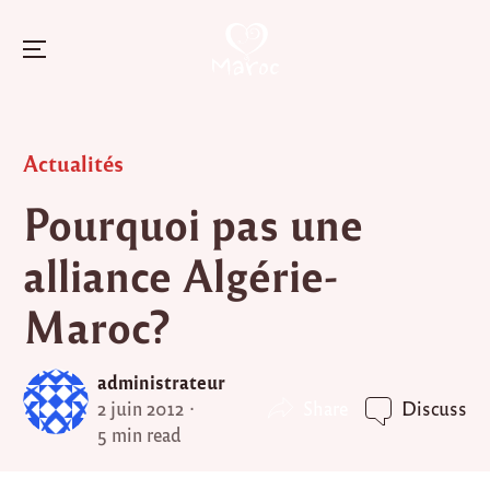
Menu
Skip
to
Posted
Actualités
content
in
Pourquoi pas une
alliance Algérie-
Maroc?
administrateur
Share
2 juin 2012
Discuss
5 min read