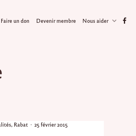
Faire un don
Devenir membre
Nous aider
e
P
lités
,
Rabat
25 février 2015
o