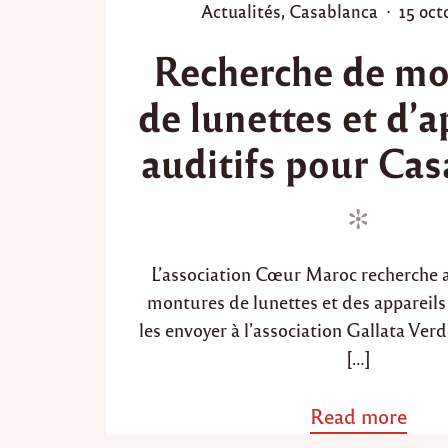
P
P
Actualités
,
Casablanca
15 oct
o
o
Recherche de mo
s
s
t
t
de lunettes et d’a
e
e
d
d
auditifs pour Ca
i
o
n
n
L’association Cœur Maroc recherche a
montures de lunettes et des appareils 
les envoyer à l’association Gallata Ver
[…]
Read more
a
b