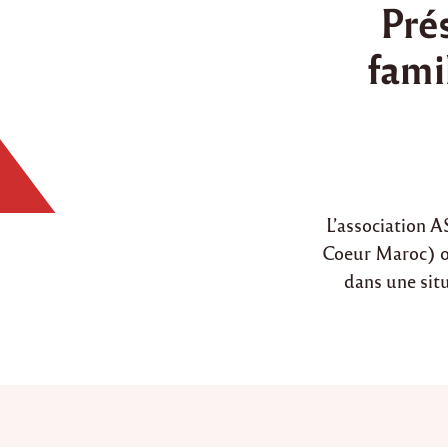
Pré
s
t
fami
e
d
i
n
L’association 
Coeur Maroc) on
dans une situ