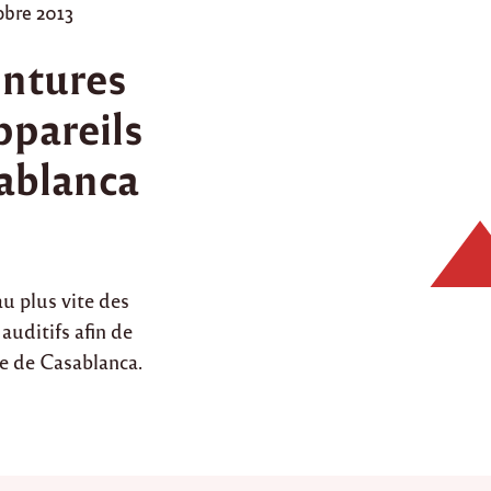
obre 2013
ntures
ppareils
sablanca
u plus vite des
auditifs afin de
de de Casablanca.