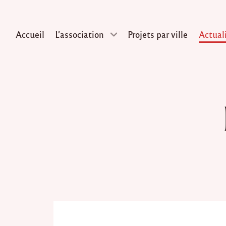
Accueil
L’association
Projets par ville
Actual
Skip
to
content