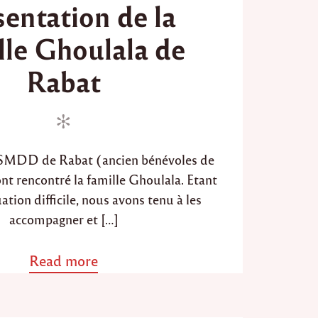
sentation de la
s
t
lle Ghoulala de
e
d
Rabat
o
n
ASMDD de Rabat (ancien bénévoles de
t rencontré la famille Ghoulala. Etant
ation difficile, nous avons tenu à les
accompagner et […]
Read more
a
b
o
u
t