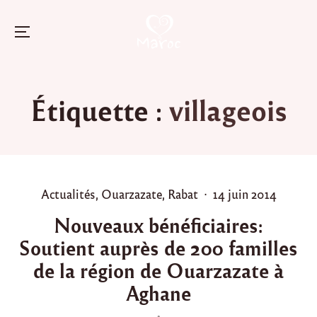
Menu
Skip
to
Étiquette :
villageois
content
P
P
Actualités
,
Ouarzazate
,
Rabat
14 juin 2014
o
o
Nouveaux bénéficiaires:
s
s
Soutient auprès de 200 familles
t
t
e
e
de la région de Ouarzazate à
d
d
Aghane
i
o
n
n