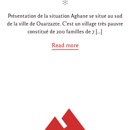
Présentation de la situation Aghane se situe au sud
de la ville de Ouarzazte. C’est un village très pauvre
constitué de 200 familles de 7 […]
a
Read more
b
o
u
t
"
N
o
u
v
e
a
u
x
b
é