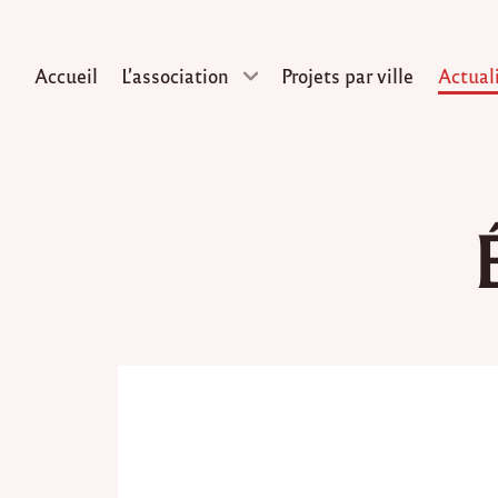
Accueil
L’association
Projets par ville
Actual
Skip
to
content