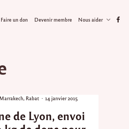
Faire un don
Devenir membre
Nous aider
e
P
Marrakech
,
Rabat
14 janvier 2015
o
e de Lyon, envoi
s
t
 kg de dons pour
e