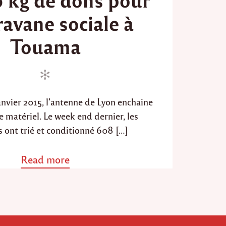
d
ravane sociale à
o
n
Touama
anvier 2015, l’antenne de Lyon enchaine
e matériel. Le week end dernier, les
 ont trié et conditionné 608 […]
Read more
a
b
o
u
t
"
A