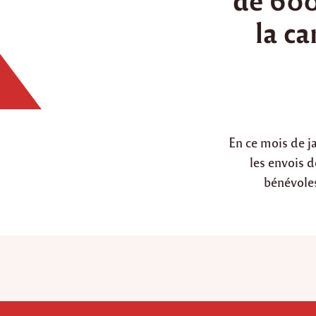
d
la ca
i
n
En ce mois de j
les envois d
bénévoles