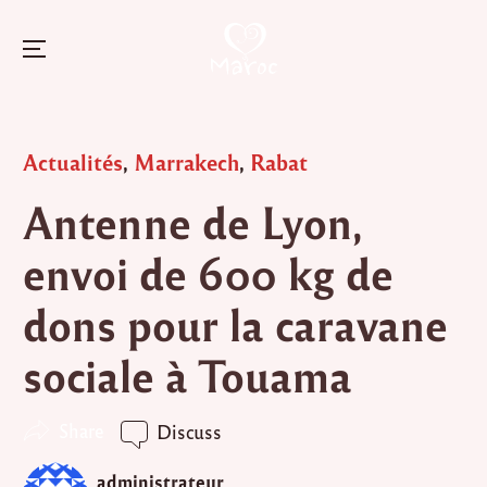
Menu
Skip
to
Posted
Actualités
,
Marrakech
,
Rabat
content
in
Antenne de Lyon,
envoi de 600 kg de
dons pour la caravane
sociale à Touama
Share
Discuss
administrateur