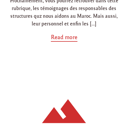
Prochainement, vous pourrez retrouver dans cette
i
o
rubrique, les témoignages des responsables des
n
n
structures quz nous aidons au Maroc. Mais aussi,
leur personnel et enfin les […]
a
Read more
b
o
u
t
"
T
é
m
o
i
g
n
a
g
e
s