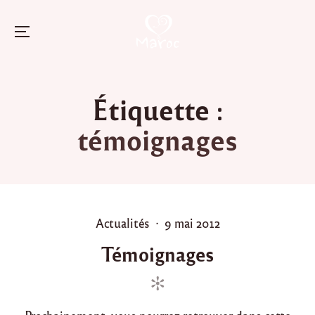
Menu
Skip
to
Étiquette :
content
témoignages
P
P
Actualités
9 mai 2012
o
o
Témoignages
s
s
t
t
e
e
d
d