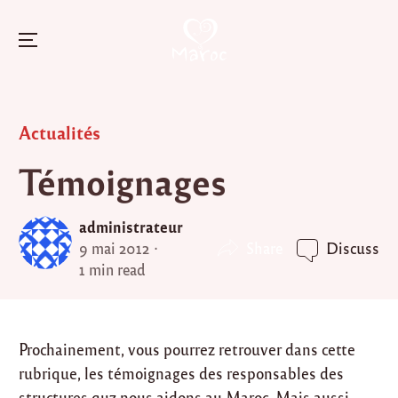
Menu
Skip
to
Posted
Actualités
content
in
Témoignages
administrateur
Share
9 mai 2012
Discuss
1 min read
Prochainement, vous pourrez retrouver dans cette
rubrique, les témoignages des responsables des
structures quz nous aidons au Maroc. Mais aussi,