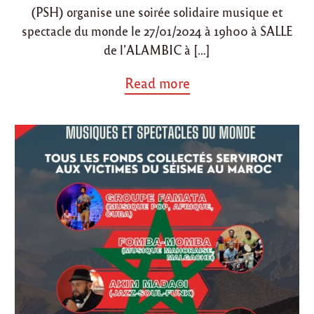
(PSH) organise une soirée solidaire musique et
spectacle du monde le 27/01/2024 à 19h00 à SALLE
de l’ALAMBIC à […]
a
Read more
b
o
u
t
"
S
o
i
r
é
e
s
o
l
i
d
a