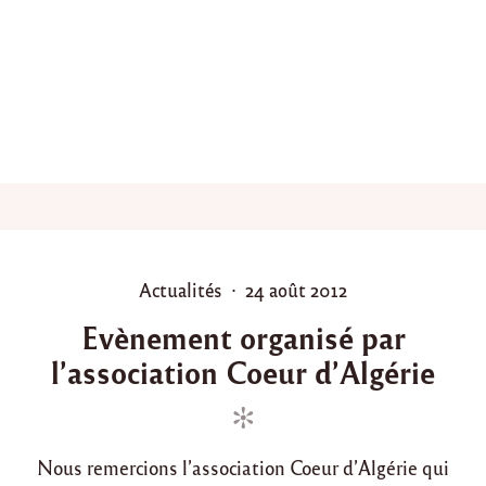
p
s
t
e
»
m
"
b
r
e
:
g
é
n
é
r
o
P
P
Actualités
24 août 2012
s
o
o
i
Evènement organisé par
t
s
s
é
l’association Coeur d’Algérie
t
t
e
e
e
t
d
d
b
o
i
o
n
Nous remercions l’association Coeur d’Algérie qui
n
n
n