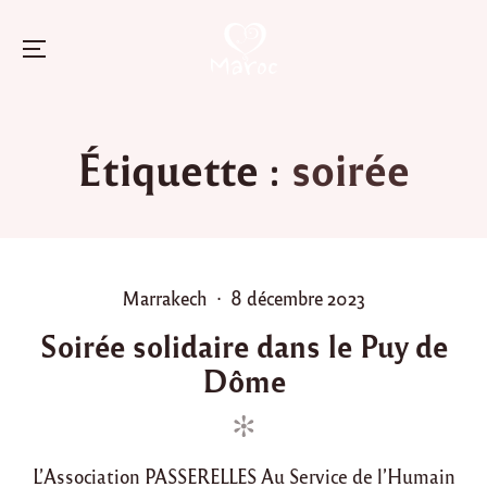
Menu
Skip
to
Étiquette :
soirée
content
P
P
Marrakech
8 décembre 2023
o
o
Soirée solidaire dans le Puy de
s
s
Dôme
t
t
e
e
d
d
i
o
L’Association PASSERELLES Au Service de l’Humain
n
n