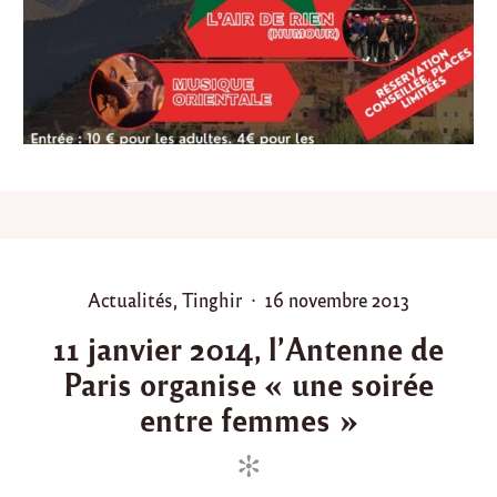
i
r
e
d
a
n
s
l
e
P
u
y
d
e
P
P
Actualités
,
Tinghir
16 novembre 2013
D
o
o
ô
11 janvier 2014, l’Antenne de
m
s
s
e
Paris organise « une soirée
t
t
"
e
e
entre femmes »
d
d
i
o
n
n