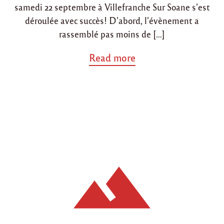
samedi 22 septembre à Villefranche Sur Soane s’est
s
e
déroulée avec succès! D’abord, l’évènement a
«
rassemblé pas moins de […]
u
a
Read more
n
b
e
o
s
u
o
t
i
"
r
S
é
o
e
i
e
r
n
é
t
e
r
d
e
u
f
2
e
2
m
s
m
e
e