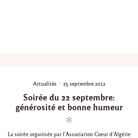
4
,
l
’
A
n
t
e
n
n
e
d
e
P
P
P
Actualités
25 septembre 2012
a
o
o
r
Soirée du 22 septembre:
i
s
s
s
générosité et bonne humeur
t
t
o
e
e
r
d
d
g
a
i
o
n
La soirée organisée par l’Association Coeur d’Algérie
n
n
i