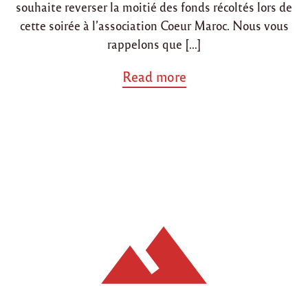
souhaite reverser la moitié des fonds récoltés lors de
e
h
cette soirée à l’association Coeur Maroc. Nous vous
u
rappelons que […]
m
e
a
Read more
u
b
r
o
"
u
t
"
E
v
è
n
e
m
e
n
t
o
r
g