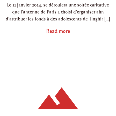
Le 11 janvier 2014, se déroulera une soirée caritative
que l’antenne de Paris a choisi d’organiser afin
d’attribuer les fonds à des adolescents de Tinghir […]
a
Read more
b
o
u
t
"
1
1
j
a
n
v
i
e
r
2
0
1