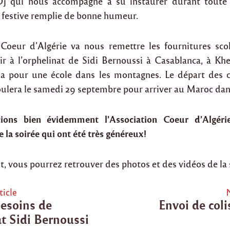
Dj qui nous accompagné a su instaurer durant toute 
 festive remplie de bonne humeur.
 Coeur d’Algérie va nous remettre les fournitures sco
frir à l’orphelinat de Sidi Bernoussi à Casablanca, à Kh
za pour une école dans les montagnes. Le départ des c
oulera le samedi 29 septembre pour arriver au Maroc dan
ons bien évidemment l’Association Coeur d’Algéri
e la soirée qui ont été très généreux!
, vous pourrez retrouver des photos et des vidéos de la 
ticle
besoins de
Envoi de col
tion
at Sidi Bernoussi