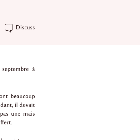
Discuss
2 septembre à
dont beaucoup
dant, il devait
t pas une mais
fert.