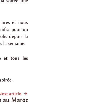
la soirée une
laires et nous
enifra pour un
olis depuis la
s la semaine.
e et tous les
soirée.
Next article
is au Maroc