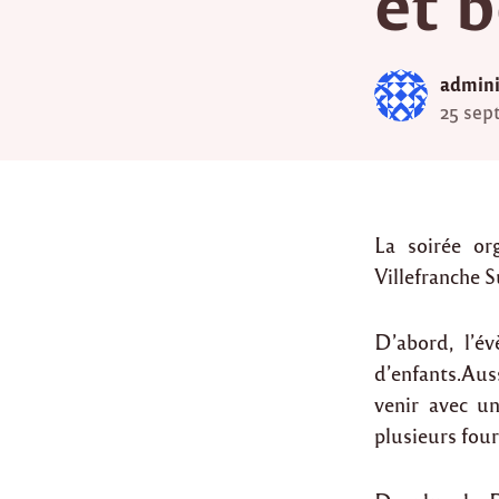
et 
admini
25 sep
La soirée or
Villefranche S
D’abord, l’é
d’enfants.Auss
venir avec un
plusieurs four