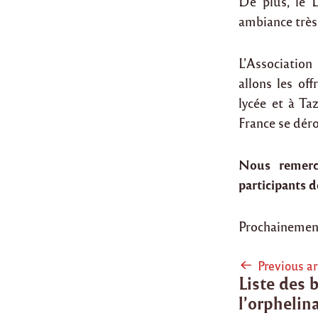
De plus, le 
ambiance très
L’Association
allons les of
lycée et à Ta
France se dér
Nous remerci
participants d
Prochainement
Post
Previous ar
Liste des 
naviga
l’orphelin