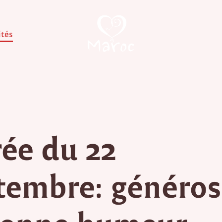
ités
rée du 22
tembre: généros