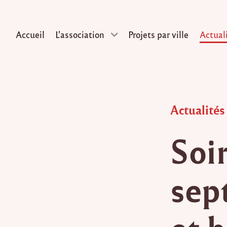
Accueil
L’association
Projets par ville
Actual
Skip
to
content
Posted
Actualités
in
Soi
sep