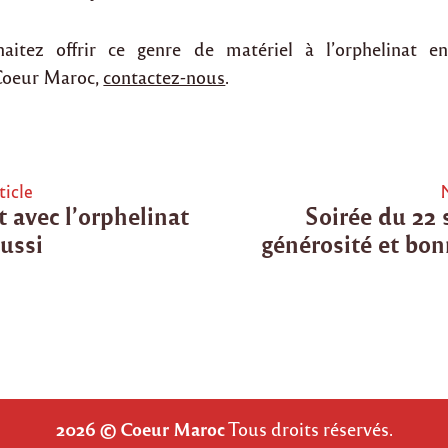
aitez offrir ce genre de matériel à l’orphelinat e
 Coeur Maroc,
contactez-nous
.
ticle
t avec l’orphelinat
Soirée du 22
tion
ussi
générosité et bo
2026 © Coeur Maroc
Tous droits réservés.