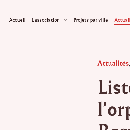
Accueil
L’association
Projets par ville
Actual
Skip
to
content
Posted
Actualités
in
Lis
l’or