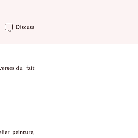
Discuss
iverses du fait
elier peinture,