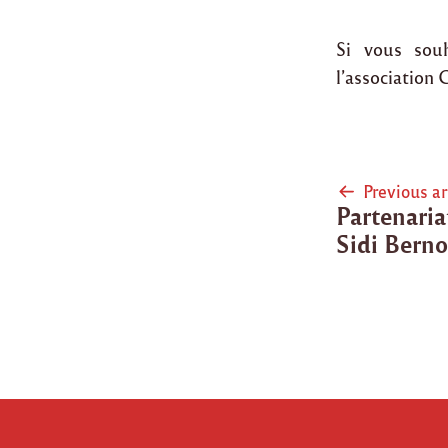
Si vous souh
l’association
Post
Previous ar
Partenaria
naviga
Sidi Berno