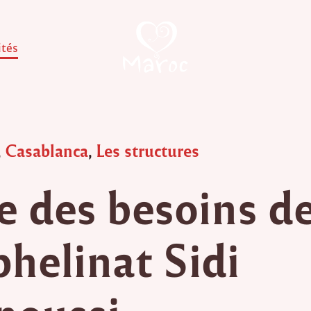
ités
,
Casablanca
,
Les structures
te des besoins d
phelinat Sidi