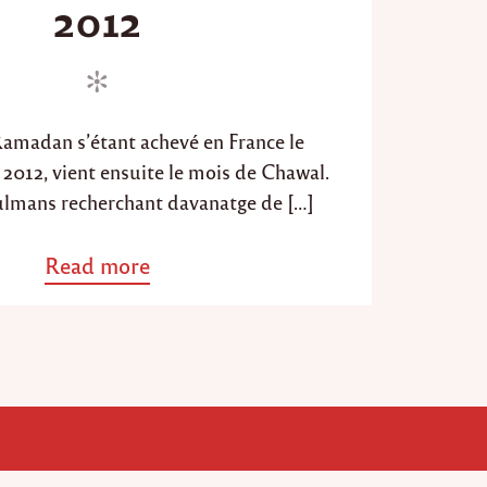
2012
e
d
d
o
n
n
amadan s’étant achevé en France le
2012, vient ensuite le mois de Chawal.
ulmans recherchant davanatge de […]
Read more
a
b
o
u
t
"
L
e
s
6
j