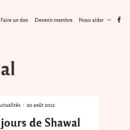
Faire un don
Devenir membre
Nous aider
al
P
P
ctualités
20 août 2012
o
 jours de Shawal
s
t