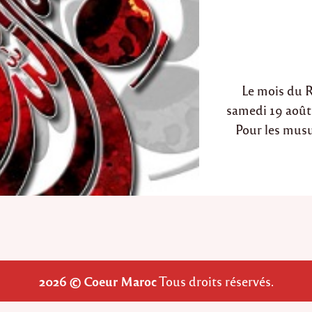
e
i
Le mois du R
samedi 19 août 
Pour les mus
2026 © Coeur Maroc
Tous droits réservés.