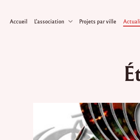
Accueil
L’association
Projets par ville
Actual
Skip
to
É
content