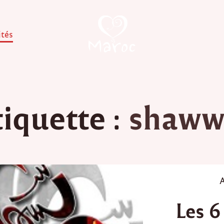
ités
tiquette :
shaww
A
o
Les 6
s
t