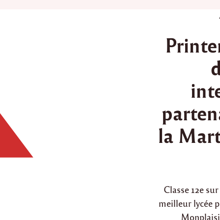
Printe
d
int
partena
la Mart
Classe 12e su
meilleur lycée p
Monplaisi