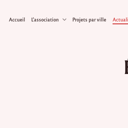
Accueil
L’association
Projets par ville
Actual
Skip
to
content