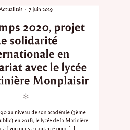
P
P
Actualités
7 juin 2019
o
o
mps 2020, projet
s
s
t
t
e solidarité
e
e
d
d
ernationale en
i
o
n
n
riat avec le lycée
inière Monplaisir
r 90 au niveau de son académie (3ème
ublic) en 2018, le lycée de la Marinière
r à Lyon nous a contacté pour […]