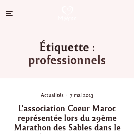
Menu
Skip
to
Étiquette :
content
professionnels
P
P
Actualités
7 mai 2013
o
o
L’association Coeur Maroc
s
s
représentée lors du 29ème
t
t
e
e
Marathon des Sables dans le
d
d