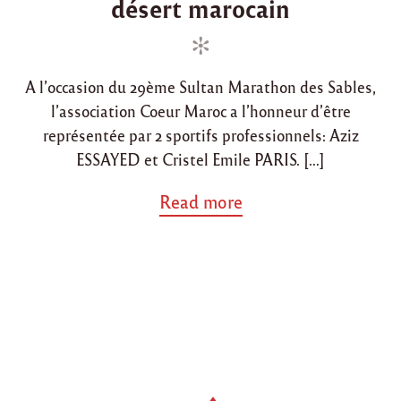
désert marocain
i
o
n
n
A l’occasion du 29ème Sultan Marathon des Sables,
l’association Coeur Maroc a l’honneur d’être
représentée par 2 sportifs professionnels: Aziz
ESSAYED et Cristel Emile PARIS. […]
a
Read more
b
o
u
t
"
L
’
a
s
s
o