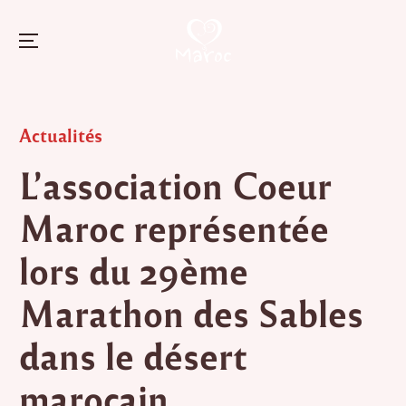
Menu
Skip
to
Posted
Actualités
content
in
L’association Coeur
Maroc représentée
lors du 29ème
Marathon des Sables
dans le désert
marocain