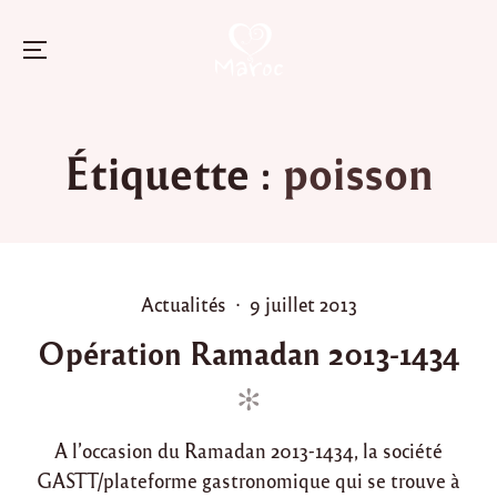
Menu
Skip
to
Étiquette :
poisson
content
P
P
Actualités
9 juillet 2013
o
o
Opération Ramadan 2013-1434
s
s
t
t
e
e
d
d
A l’occasion du Ramadan 2013-1434, la société
i
o
GASTT/plateforme gastronomique qui se trouve à
n
n