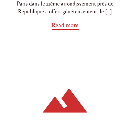
Paris dans le 11ème arrondissement près de
République a offert généreusement de […]
a
Read more
b
o
u
t
"
O
p
é
r
a
t
i
o
n
R
a
m
a
d