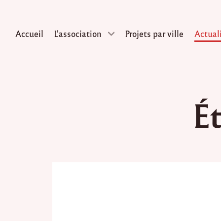
Accueil
L’association
Projets par ville
Actual
Skip
to
Ét
content