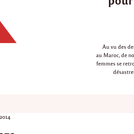
d
i
n
Au vu des de
au Maroc, de no
femmes se retr
désastre
t 2014