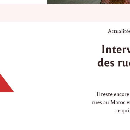
P
Actualité
o
Inter
s
t
des ru
e
d
i
n
Il reste encor
rues au Maroc et
ce qui