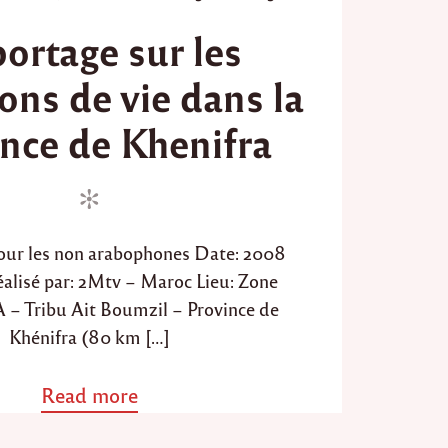
o
s
ortage sur les
s
s
i
t
n
ons de vie dans la
e
i
d
s
nce de Khenifra
t
o
r
n
é
s
d
u
our les non arabophones Date: 2008
M
a
alisé par: 2Mtv – Maroc Lieu: Zone
r
Tribu Ait Boumzil – Province de
o
Khénifra (80 km […]
c
"
Read more
a
b
o