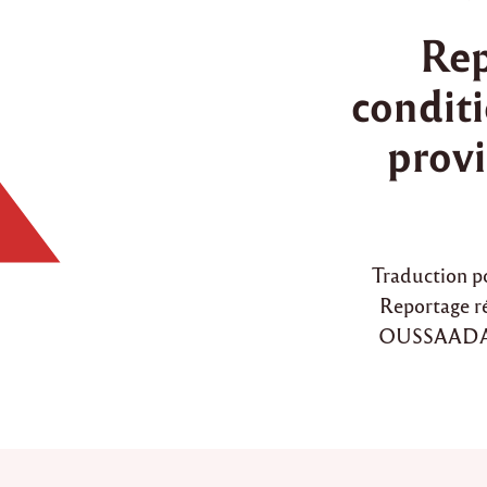
o
Rep
s
t
conditi
e
d
provi
i
n
Traduction p
Reportage ré
OUSSAADA – 