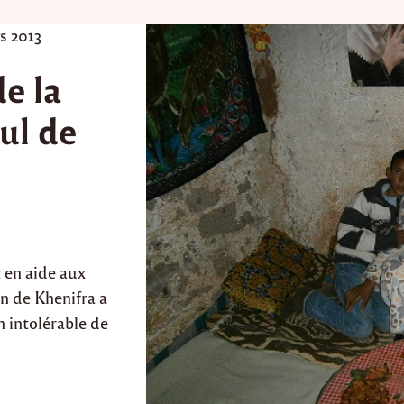
s 2013
e la
ul de
 en aide aux
on de Khenifra a
n intolérable de