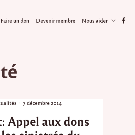
Faire un don
Devenir membre
Nous aider
té
P
ualités
7 décembre 2014
o
: Appel aux dons
s
t
les sinistrés du
e