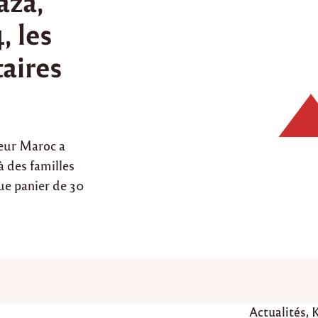
aza,
 les
aires
oeur Maroc a
à des familles
que panier de 30
P
Actualités
,
K