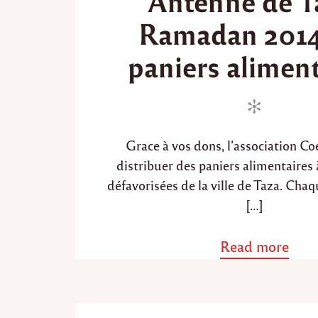
Antenne de T
t
t
Ramadan 2014,
e
e
d
d
paniers aliment
i
o
n
n
Grace à vos dons, l’association C
distribuer des paniers alimentaires 
défavorisées de la ville de Taza. Cha
[…]
Read more
a
b
o
u
t
"