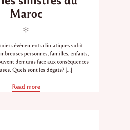
d
Maroc
o
n
rniers évènements climatiques subit
mbreuses personnes, familles, enfants,
ouvent démunis face aux conséquences
uses. Quels sont les dégats? […]
Read more
a
b
o
u
t
"
U
r