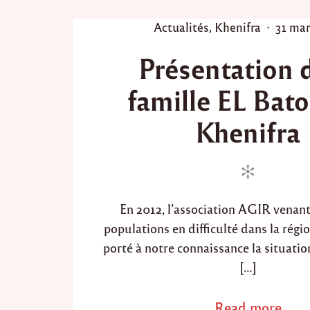
0
1
P
P
Actualités
,
Khenifra
31 mar
4
o
o
,
Présentation d
l
s
s
e
t
t
s
famille EL Bato
e
e
p
d
d
a
Khenifra
n
i
o
i
n
n
e
r
s
a
En 2012, l’association AGIR venant
l
i
populations en difficulté dans la régi
m
porté à notre connaissance la situatio
e
[…]
n
t
a
Read more
a
i