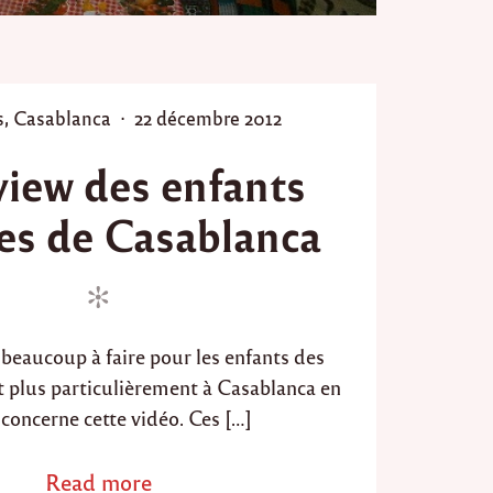
t
i
o
n
s
P
s
,
Casablanca
22 décembre 2012
d
o
e
view des enfants
v
s
i
t
e
es de Casablanca
e
d
d
a
n
o
s
n
l
a
e beaucoup à faire pour les enfants des
p
 plus particulièrement à Casablanca en
r
o
 concerne cette vidéo. Ces […]
v
i
Read more
a
n