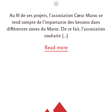
d
d
d
a
i
o
r
Au fil de ses projets, l’association Cœur Maroc se
n
n
i
rend compte de l’importance des besoins dans
t
é
différentes zones du Maroc. De ce fait, l’association
F
souhaite […]
r
a
a
Read more
n
b
c
o
e
u
P
t
o
"
r
P
t
a
u
r
g
t
a
e
l
n
"
a
r