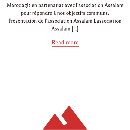
Maroc agit en partenariat avec l’association Assalam
pour répondre à nos objectifs communs.
Présentation de l’association Assalam L’association
Assalam […]
a
Read more
b
o
u
t
"
P
a
r
t
e
n
a
r
i
a
t