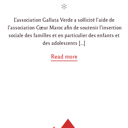
c
i
o
i
n
n
a
t
L’association Gallata Verde a sollicité l’aide de
i
l’association Cœur Maroc afin de soutenir l’insertion
o
sociale des familles et en particulier des enfants et
n
"
des adolescents […]
a
Read more
b
o
u
t
"
N
o
u
v
e
a
u
t