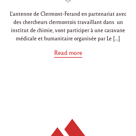
m
n
n
,
C
L’antenne de Clermont-Ferand en partenariat avec
a
des chercheurs clermontois travaillant dans un
s
institut de chimie, vont participer à une caravane
a
b
médicale et humanitaire organisée par Le […]
l
a
a
Read more
n
b
c
o
a
u
"
t
"
D
é
c
e
m
b
r
e
2