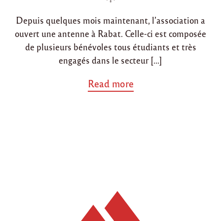
i
i
o
c
Depuis quelques mois maintenant, l’association a
n
n
a
ouvert une antenne à Rabat. Celle-ci est composée
l
e
de plusieurs bénévoles tous étudiants et très
e
engagés dans le secteur […]
t
h
a
Read more
u
b
m
o
a
u
n
t
i
"
t
L
a
’
i
a
r
n
e
t
v
e
e
n
r
n
s
e
T