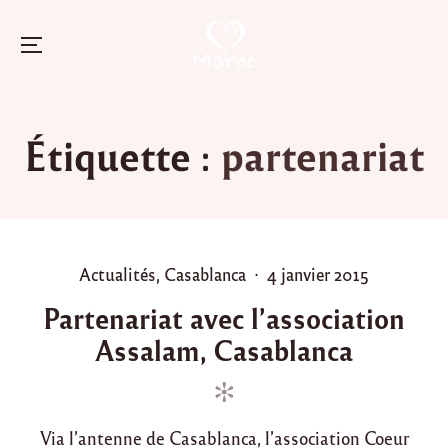
Menu
Skip
to
Étiquette :
partenariat
content
P
P
Actualités
,
Casablanca
4 janvier 2015
o
o
Partenariat avec l’association
s
s
Assalam, Casablanca
t
t
e
e
d
d
i
o
Via l’antenne de Casablanca, l’association Coeur
n
n