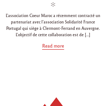
c
d
d
i
a
i
o
t
L’association Coeur Maroc a récemment contracté un
n
n
i
partenariat avec l’association Solidarité France
o
n
Portugal qui siège à Clermont-Ferrand en Auvergne.
G
L’objectif de cette collaboration est de […]
a
l
a
Read more
l
b
a
o
t
u
a
t
V
"
e
P
r
a
d
r
e
t
d
e
e
n
C
a
a
r
s