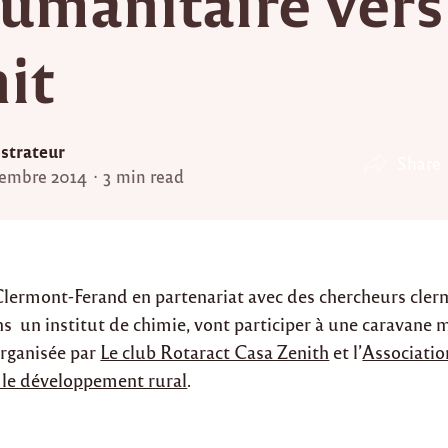
humanitaire vers
it
strateur
Share
embre 2014
3 min read
Clermont-Ferand en partenariat avec des chercheurs cler
ns un institut de chimie, vont participer à une caravane 
rganisée par
Le club Rotaract Casa Zenith
et l’
Associati
 le développement rural
.