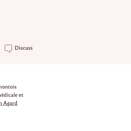
Discuss
montois
médicale et
on Agard