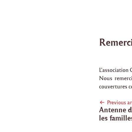
Remerc
L’association 
Nous remerci
couvertures co
Post
Previous ar
Antenne de
naviga
les famill