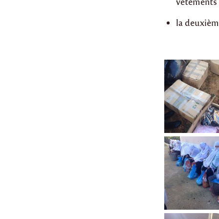
vêtements 
la deuxième