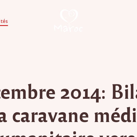
ités
embre 2014: Bi
la caravane médi