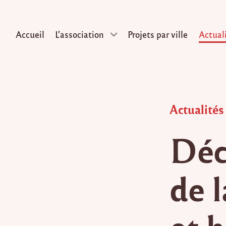
Accueil
L’association
Projets par ville
Actual
Skip
to
content
Posted
Actualités
in
Déc
de 