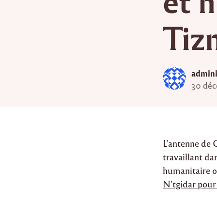
et 
Tizn
admini
30 déc
L’antenne de 
travaillant da
humanitaire o
N’tgidar pour