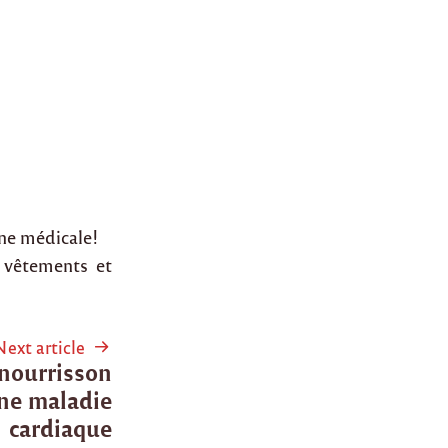
ane médicale!
 vêtements et
Next article
 nourrisson
une maladie
cardiaque