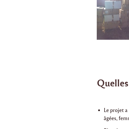
Quelles
Le projet 
âgées, femm