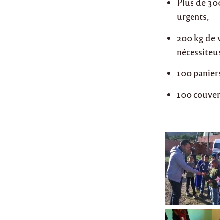
Plus de 300
urgents,
200 kg de v
nécessiteu
100 paniers 
100 couver