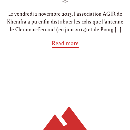
d
d
t
e
i
o
p
Le vendredi 1 novembre 2013, l’association AGIR de
n
n
o
Khenifra a pu enfin distribuer les colis que l’antenne
u
r
de Clermont-Ferrand (en juin 2013) et de Bourg […]
l
e
a
Read more
s
b
é
o
c
u
o
t
l
"
e
D
s
i
r
s
u
t
r
r
a
i
l
b
e
u
s
t
d
i
e