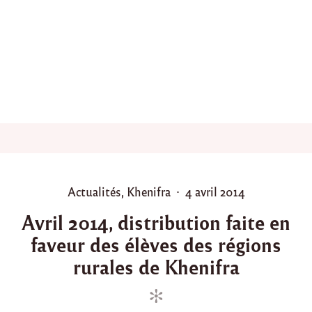
s
t
r
i
b
u
t
i
o
n
d
e
m
a
P
P
Actualités
,
Khenifra
4 avril 2014
t
o
o
é
Avril 2014, distribution faite en
r
s
s
i
faveur des élèves des régions
t
t
e
e
e
rurales de Khenifra
l
d
d
p
o
i
o
u
n
n