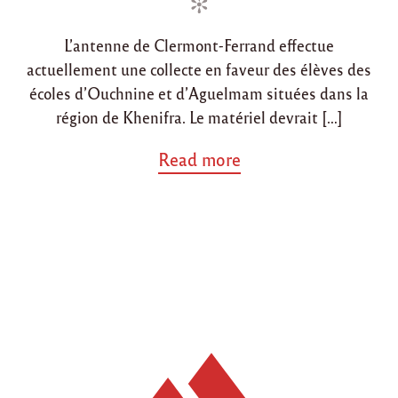
r
n
n
d
e
L’antenne de Clermont-Ferrand effectue
s
actuellement une collecte en faveur des élèves des
é
écoles d’Ouchnine et d’Aguelmam situées dans la
l
è
région de Khenifra. Le matériel devrait […]
v
e
a
Read more
s
b
d
o
e
u
s
t
r
"
é
A
g
n
i
t
o
e
n
n
s
n
r
e
u
d
r
e