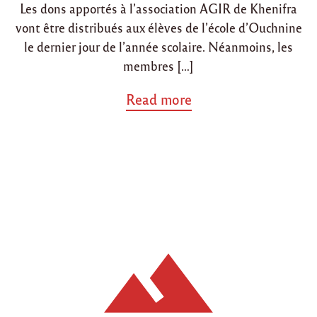
"
Les dons apportés à l’association AGIR de Khenifra
n
n
vont être distribués aux élèves de l’école d’Ouchnine
le dernier jour de l’année scolaire. Néanmoins, les
membres […]
a
Read more
b
o
u
t
"
P
r
o
c
h
a
i
n
e
m
e