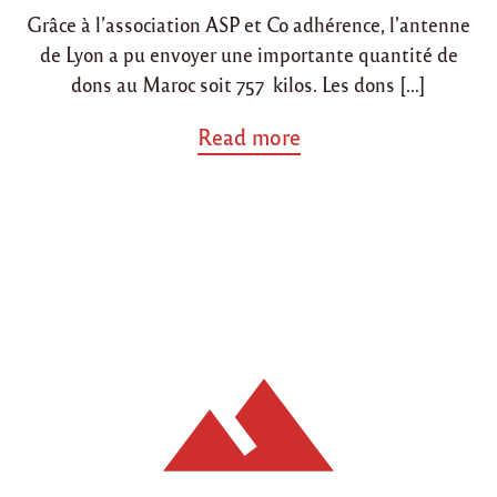
Grâce à l’association ASP et Co adhérence, l’antenne
de Lyon a pu envoyer une importante quantité de
dons au Maroc soit 757 kilos. Les dons […]
a
Read more
b
o
u
t
"
A
v
r
i
l
2
0
1
5
,
d
i