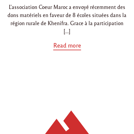
r
l
L’association Coeur Maroc a envoyé récemment des
e
dons matériels en faveur de 8 écoles situées dans la
s
région rurale de Khenifra. Grace à la participation
h
a
[…]
b
i
a
Read more
t
b
a
o
n
u
t
t
s
"
d
A
e
v
l
r
a
i
r
l
é
2
g
0
i
1
o
4
n
,
d