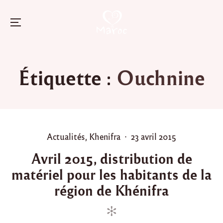
Menu
Skip
to
Étiquette :
Ouchnine
content
P
P
Actualités
,
Khenifra
23 avril 2015
o
o
Avril 2015, distribution de
s
s
matériel pour les habitants de la
t
t
e
e
région de Khénifra
d
d
i
o
n
n