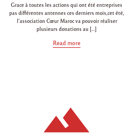
s
Grace à toutes les actions qui ont été entreprises
n
n
a
pas différentes antennes ces derniers mois,cet été,
a
d
l’association Cœur Maroc va pouvoir réaliser
a
plusieurs donations au […]
(
K
a
Read more
h
b
e
o
n
u
i
t
f
"
r
A
a
c
)
t
"
i
o
n
s
a
u
M
a