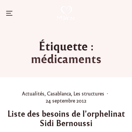
Menu
Skip
to
Étiquette :
content
médicaments
P
Actualités
,
Casablanca
,
Les structures
o
P
24 septembre 2012
s
o
Liste des besoins de l’orphelinat
t
s
Sidi Bernoussi
e
t
d
e