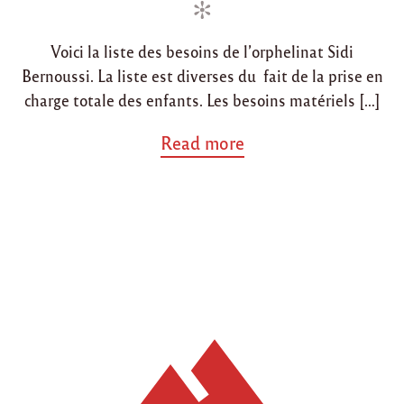
i
d
n
o
Voici la liste des besoins de l’orphelinat Sidi
n
Bernoussi. La liste est diverses du fait de la prise en
charge totale des enfants. Les besoins matériels […]
a
Read more
b
o
u
t
"
L
i
s
t
e
d
e
s
b
e