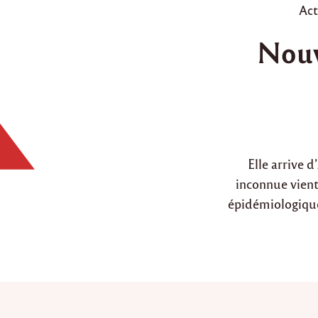
P
Act
o
Nouv
s
t
e
d
i
n
Elle arrive 
inconnue vient
épidémiologique