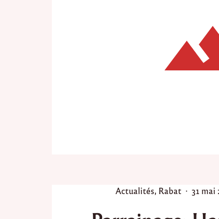
P
P
Actualités
,
Rabat
31 mai
o
o
s
s