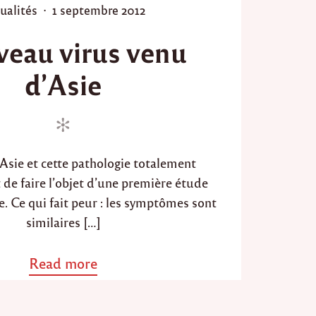
P
ualités
1 septembre 2012
o
o
u
eau virus venu
l
s
a
t
l
d’Asie
e
a
d
d
e
o
R
n
a
b
d’Asie et cette pathologie totalement
a
 de faire l’objet d’une première étude
t
"
. Ce qui fait peur : les symptômes sont
similaires […]
Read more
a
b
o
u