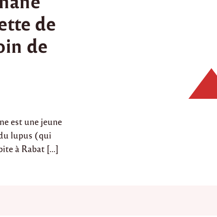
anane
ette de
oin de
ne est une jeune
 du lupus (qui
ite à Rabat […]