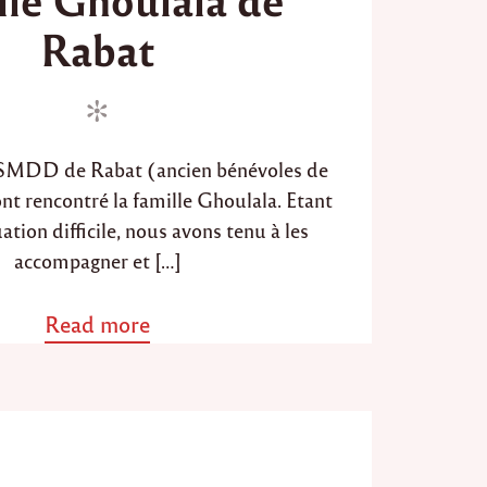
d
Rabat
o
n
ASMDD de Rabat (ancien bénévoles de
t rencontré la famille Ghoulala. Etant
ation difficile, nous avons tenu à les
accompagner et […]
Read more
a
b
o
u
t
"
P
r