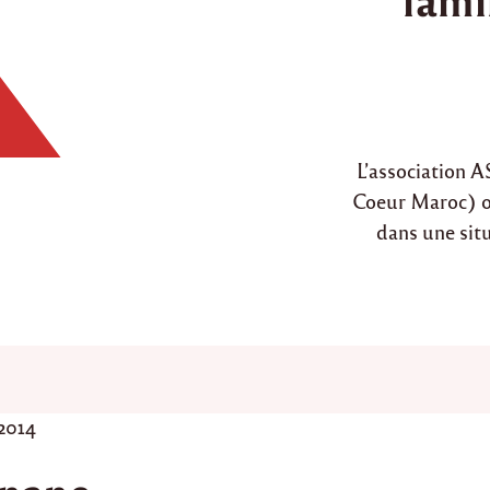
d
i
n
L’association 
Coeur Maroc) on
dans une situ
 2014