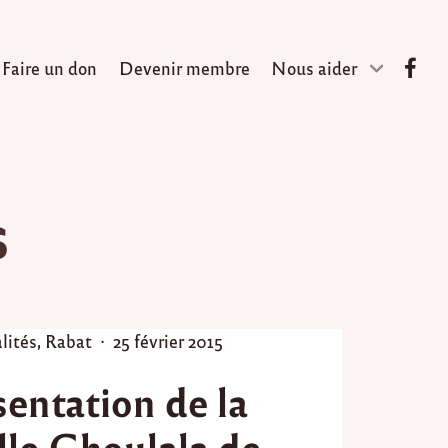
Faire un don
Devenir membre
Nous aider
s
P
lités
,
Rabat
25 février 2015
o
sentation de la
s
t
lle Ghoulala de
e