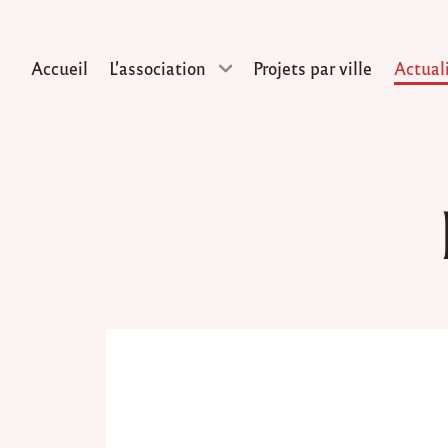
Accueil
L’association
Projets par ville
Actual
Skip
to
content