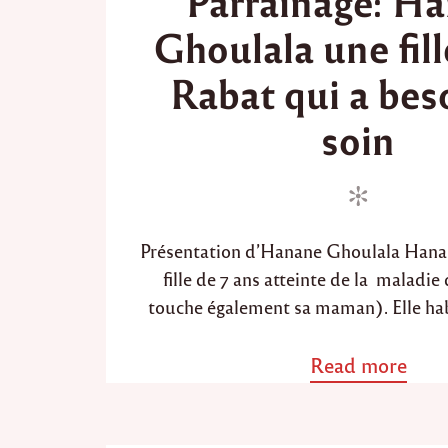
Parrainage: H
t
t
Ghoulala une fill
e
e
d
d
Rabat qui a bes
i
o
n
n
soin
Présentation d’Hanane Ghoulala Hana
fille de 7 ans atteinte de la maladie
touche également sa maman). Elle hab
Read more
a
b
o
u
t